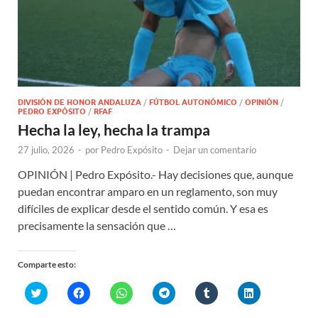
DIVISIÓN DE HONOR ANDALUZA
/
FÚTBOL AUTONÓMICO
/
OPINIÓN
/
PEDRO EXPÓSITO
/
RFAF
Hecha la ley, hecha la trampa
27 julio, 2026
-
por
Pedro Expósito
-
Dejar un comentario
OPINIÓN | Pedro Expósito.- Hay decisiones que, aunque
puedan encontrar amparo en un reglamento, son muy
difíciles de explicar desde el sentido común. Y esa es
precisamente la sensación que …
Comparte esto:
H
H
H
H
H
H
a
a
a
a
a
a
z
z
z
z
z
z