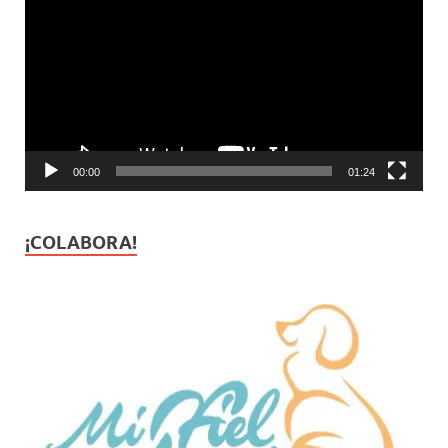
de
vídeo
00:00
01:24
¡COLABORA!