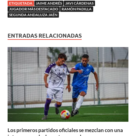
n
v
e
e
e
a
e
u
ETIQUETADA
JAIME ANDRÉS
JAVI CÁRDENAS
u
a
v
v
v
)
v
e
JUGADOR MÁS DESTACADO
RAMÓN PADILLA
e
)
a
a
a
a
v
v
SEGUNDA ANDALUZA JAÉN
)
)
)
)
a
a
)
)
ENTRADAS RELACIONADAS
Los primeros partidos oficiales se mezclan con una