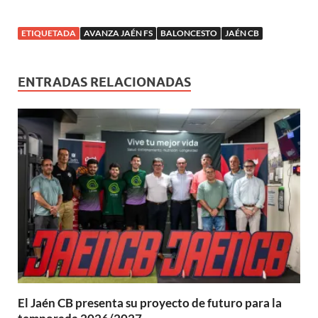
n
v
e
e
e
a
e
u
u
a
v
v
v
)
v
e
e
)
a
a
a
a
v
v
)
)
)
)
a
ETIQUETADA
AVANZA JAÉN FS
BALONCESTO
JAÉN CB
a
)
)
ENTRADAS RELACIONADAS
El Jaén CB presenta su proyecto de futuro para la