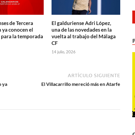
nses de Tercera
El galduriense Adri López,
 ya conocen el
una de las novedades en la
 para la temporada
vuelta al trabajo del Málaga
CF
14 julio, 2026
ARTÍCULO SIGUIENTE
o ya
El Villacarrillo mereció más en Atarfe