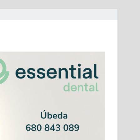
mera Andaluza Jaén y categorías provinciales.