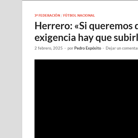
3ª FEDERACIÓN
/
FÚTBOL NACIONAL
Herrero: «Si queremos q
exigencia hay que subir
2 febrero, 2025
-
por
Pedro Expósito
-
Dejar un comenta