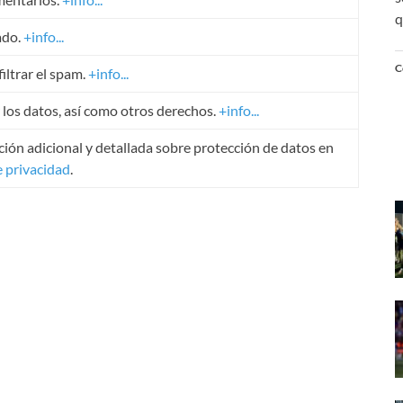
q
ado.
+info...
C
iltrar el spam.
+info...
r los datos, así como otros derechos.
+info...
ión adicional y detallada sobre protección de datos en
e privacidad
.