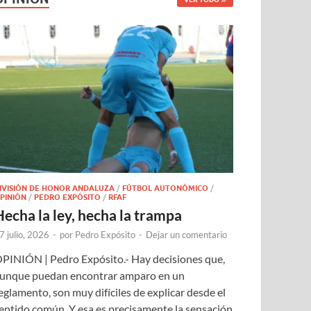
IVISIÓN DE HONOR ANDALUZA
/
FÚTBOL AUTONÓMICO
/
PINIÓN
/
PEDRO EXPÓSITO
/
RFAF
Hecha la ley, hecha la trampa
7 julio, 2026
-
por
Pedro Expósito
-
Dejar un comentario
PINIÓN | Pedro Expósito.- Hay decisiones que,
unque puedan encontrar amparo en un
eglamento, son muy difíciles de explicar desde el
entido común. Y esa es precisamente la sensación