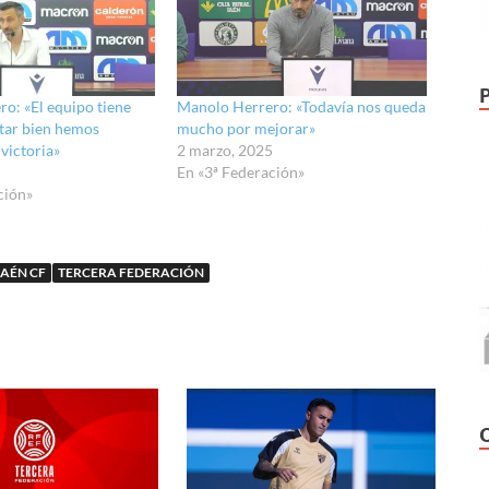
o: «El equipo tiene
Manolo Herrero: «Todavía nos queda
star bien hemos
mucho por mejorar»
victoria»
2 marzo, 2025
En «3ª Federación»
ción»
JAÉN CF
TERCERA FEDERACIÓN