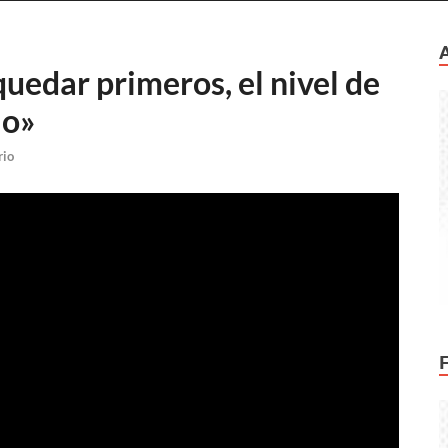
uedar primeros, el nivel de
lo»
rio