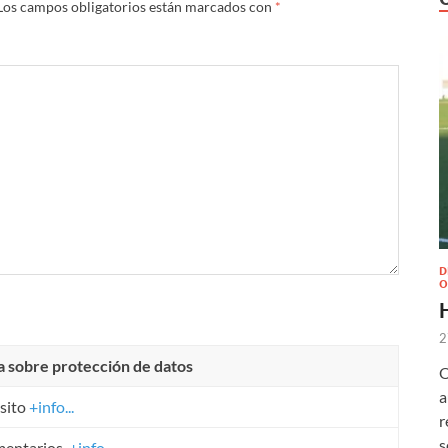
Los campos obligatorios están marcados con
*
D
O
2
a sobre protección de datos
O
a
sito
+info...
r
s
mentarios.
+info...