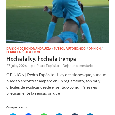
DIVISIÓN DE HONOR ANDALUZA
/
FÚTBOL AUTONÓMICO
/
OPINIÓN
/
PEDRO EXPÓSITO
/
RFAF
Hecha la ley, hecha la trampa
27 julio, 2026
-
por
Pedro Expósito
-
Dejar un comentario
OPINIÓN | Pedro Expósito.- Hay decisiones que, aunque
puedan encontrar amparo en un reglamento, son muy
difíciles de explicar desde el sentido común. Y esa es
precisamente la sensación que …
Comparte esto: