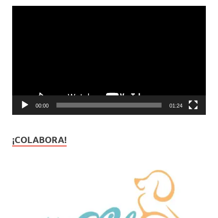
Reproductor
de
vídeo
00:00
01:24
¡COLABORA!