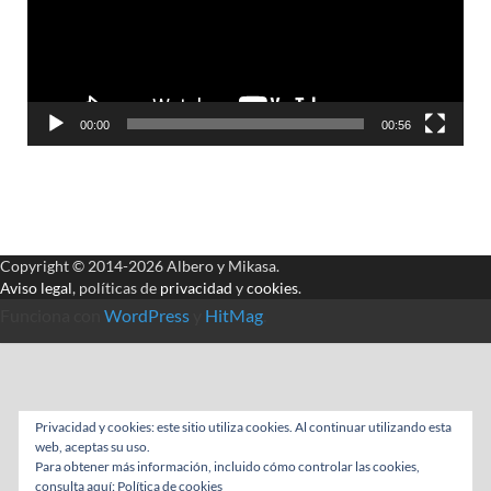
00:00
00:56
Copyright © 2014-2026 Albero y Mikasa.
Aviso legal
, políticas de
privacidad
y
cookies
.
Funciona con
WordPress
y
HitMag
.
Privacidad y cookies: este sitio utiliza cookies. Al continuar utilizando esta
web, aceptas su uso.
Para obtener más información, incluido cómo controlar las cookies,
consulta aquí:
Política de cookies