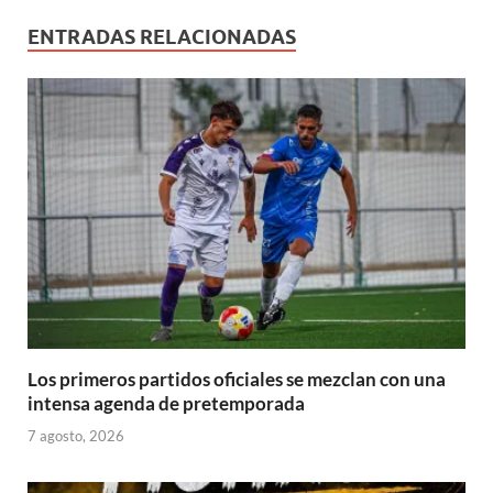
e
)
a
a
a
a
v
v
)
)
)
)
a
a
ENTRADAS RELACIONADAS
)
)
Los primeros partidos oficiales se mezclan con una
intensa agenda de pretemporada
7 agosto, 2026