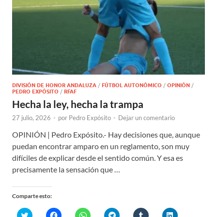
DIVISIÓN DE HONOR ANDALUZA
/
FÚTBOL AUTONÓMICO
/
OPINIÓN
/
PEDRO EXPÓSITO
/
RFAF
Hecha la ley, hecha la trampa
27 julio, 2026
-
por
Pedro Expósito
-
Dejar un comentario
OPINIÓN | Pedro Expósito.- Hay decisiones que, aunque
puedan encontrar amparo en un reglamento, son muy
difíciles de explicar desde el sentido común. Y esa es
precisamente la sensación que …
Comparte esto:
H
H
H
H
H
H