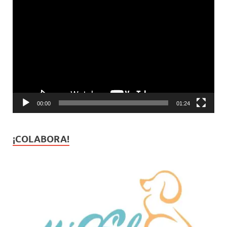
Reproductor
de
vídeo
00:00
01:24
¡COLABORA!