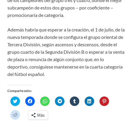
de los campeones del grupo tres y cuatro, donde el mejor
subcampeón de estos dos grupos – por coeficiente –
promocionaría de categoría.
Además habría que esperar a la creación, el 1 de julio, de la
nueva temporada donde se configura el grupo oriental de
Tercera División, según ascensos y descensos, desde el
grupo cuarto de la Segunda División B o esperar a la venta
de plaza o renuncia de algún conjunto que, en lo
deportivo, consiguiese mantenerse en la cuarta categoría
del fútbol español.
Comparte esto:
H
H
H
H
H
H
H
a
a
a
a
a
a
a
z
z
z
z
z
z
z
c
c
c
c
c
c
c
H
Más
l
l
l
l
l
l
l
a
i
i
i
i
i
i
i
z
c
c
c
c
c
c
c
c
p
p
p
p
p
p
p
l
a
a
a
a
a
a
a