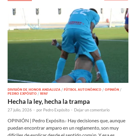
DIVISIÓN DE HONOR ANDALUZA
/
FÚTBOL AUTONÓMICO
/
OPINIÓN
/
PEDRO EXPÓSITO
/
RFAF
Hecha la ley, hecha la trampa
27 julio, 2026
-
por
Pedro Expósito
-
Dejar un comentario
OPINIÓN | Pedro Expósito.- Hay decisiones que, aunque
puedan encontrar amparo en un reglamento, son muy
difíciles de explicar desde el sentido común. Y esa es