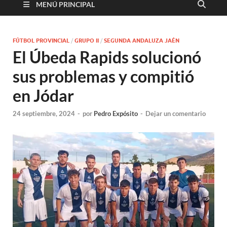
MENÚ PRINCIPAL
FÚTBOL PROVINCIAL
/
GRUPO II
/
SEGUNDA ANDALUZA JAÉN
El Úbeda Rapids solucionó
sus problemas y compitió
en Jódar
24 septiembre, 2024
-
por
Pedro Expósito
-
Dejar un comentario