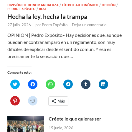
DIVISIÓN DE HONOR ANDALUZA
/
FÚTBOL AUTONÓMICO
/
OPINIÓN
/
PEDRO EXPÓSITO
/
RFAF
Hecha la ley, hecha la trampa
27 julio, 2026
-
por
Pedro Expósito
-
Dejar un comentario
OPINIÓN | Pedro Expósito.- Hay decisiones que, aunque
puedan encontrar amparo en un reglamento, son muy
difíciles de explicar desde el sentido común. Y esa es
precisamente la sensación que …
Comparte esto:
H
H
H
H
H
H
a
a
a
a
a
a
z
z
z
z
z
z
c
c
c
c
c
c
l
l
l
l
l
l
H
H
Más
i
i
i
i
i
i
a
a
c
c
c
c
c
c
z
z
p
p
p
p
p
p
c
c
a
a
a
a
a
a
l
l
r
r
r
r
r
r
Créete lo que quieras ser
i
i
a
a
a
a
a
a
c
c
c
c
c
c
c
c
p
p
15 junio, 2026
o
o
o
o
o
o
a
a