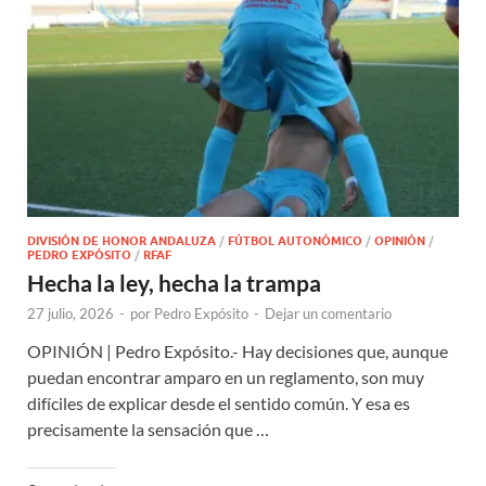
DIVISIÓN DE HONOR ANDALUZA
/
FÚTBOL AUTONÓMICO
/
OPINIÓN
/
PEDRO EXPÓSITO
/
RFAF
Hecha la ley, hecha la trampa
27 julio, 2026
-
por
Pedro Expósito
-
Dejar un comentario
OPINIÓN | Pedro Expósito.- Hay decisiones que, aunque
puedan encontrar amparo en un reglamento, son muy
difíciles de explicar desde el sentido común. Y esa es
precisamente la sensación que …