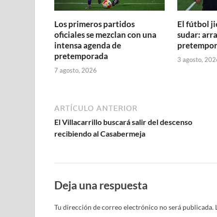
e
u
u
u
v
u
n
v
v
e
e
e
a
e
u
a
a
v
v
v
)
v
e
)
)
a
a
a
a
v
Los primeros partidos
El fútbol 
)
)
)
)
a
oficiales se mezclan con una
sudar: arra
)
intensa agenda de
pretempor
pretemporada
3 agosto, 202
7 agosto, 2026
ARTÍCULO ANTERIOR
El Villacarrillo buscará salir del descenso
recibiendo al Casabermeja
Deja una respuesta
Tu dirección de correo electrónico no será publicada.