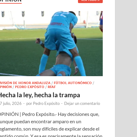
IVISIÓN DE HONOR ANDALUZA
/
FÚTBOL AUTONÓMICO
/
PINIÓN
/
PEDRO EXPÓSITO
/
RFAF
Hecha la ley, hecha la trampa
7 julio, 2026
-
por
Pedro Expósito
-
Dejar un comentario
PINIÓN | Pedro Expósito.- Hay decisiones que,
unque puedan encontrar amparo en un
eglamento, son muy difíciles de explicar desde el
entido común. Y esa es precisamente la sensación