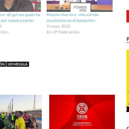
o: «El gol encajado ha
Manolo Herrero: «He sufrido
 por nuestra parte»
muchísimo en el banquillo»
6
2 mayo, 2025
ción»
En «3ª Federación»
IÓN
UD MELILLA