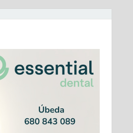
mera Andaluza Jaén y categorías provinciales.