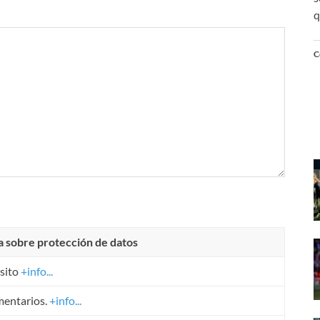
q
C
a sobre protección de datos
sito
+info...
mentarios.
+info...