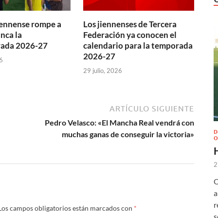
jiennense rompe a
Los jiennenses de Tercera
nca la
Federación ya conocen el
ada 2026-27
calendario para la temporada
2026-27
6
29 julio, 2026
ARTÍCULO SIGUIENTE
Pedro Velasco: «El Mancha Real vendrá con
D
muchas ganas de conseguir la victoria»
O
2
O
a
r
Los campos obligatorios están marcados con
*
s