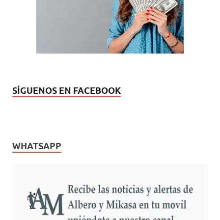
u
a
e
)
v
a
)
SÍGUENOS EN FACEBOOK
WHATSAPP