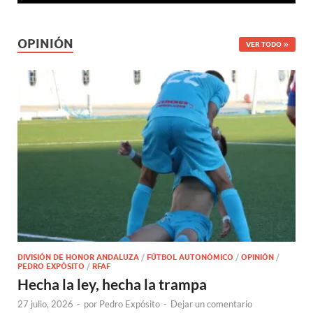
OPINIÓN
VER TODO
DIVISIÓN DE HONOR ANDALUZA
/
FÚTBOL AUTONÓMICO
/
OPINIÓN
/
PEDRO EXPÓSITO
/
RFAF
Hecha la ley, hecha la trampa
27 julio, 2026
-
por
Pedro Expósito
-
Dejar un comentario