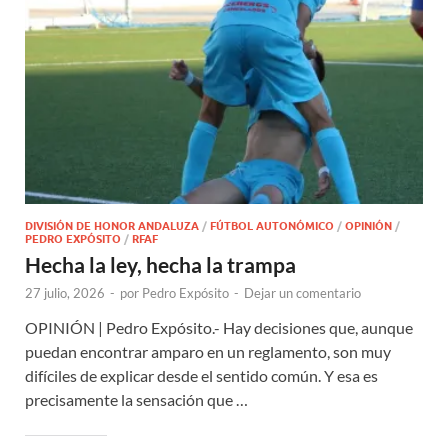
DIVISIÓN DE HONOR ANDALUZA
/
FÚTBOL AUTONÓMICO
/
OPINIÓN
/
PEDRO EXPÓSITO
/
RFAF
Hecha la ley, hecha la trampa
27 julio, 2026
-
por
Pedro Expósito
-
Dejar un comentario
OPINIÓN | Pedro Expósito.- Hay decisiones que, aunque
puedan encontrar amparo en un reglamento, son muy
difíciles de explicar desde el sentido común. Y esa es
precisamente la sensación que …