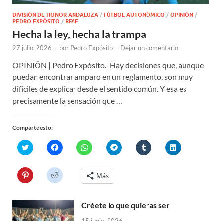
DIVISIÓN DE HONOR ANDALUZA
/
FÚTBOL AUTONÓMICO
/
OPINIÓN
/
PEDRO EXPÓSITO
/
RFAF
Hecha la ley, hecha la trampa
27 julio, 2026
-
por
Pedro Expósito
-
Dejar un comentario
OPINIÓN | Pedro Expósito.- Hay decisiones que, aunque
puedan encontrar amparo en un reglamento, son muy
difíciles de explicar desde el sentido común. Y esa es
precisamente la sensación que …
Comparte esto:
H
H
H
H
H
H
a
a
a
a
a
a
z
z
z
z
z
z
c
c
c
c
c
c
l
l
l
l
l
l
H
H
Más
i
i
i
i
i
i
a
a
c
c
c
c
c
c
z
z
p
p
p
p
p
p
c
c
a
a
a
a
a
a
l
l
r
r
r
r
r
r
Créete lo que quieras ser
i
i
a
a
a
a
a
a
c
c
c
c
c
c
c
c
p
p
15 junio, 2026