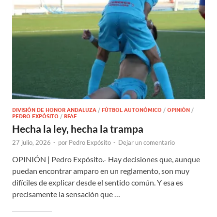
DIVISIÓN DE HONOR ANDALUZA
/
FÚTBOL AUTONÓMICO
/
OPINIÓN
/
PEDRO EXPÓSITO
/
RFAF
Hecha la ley, hecha la trampa
27 julio, 2026
-
por
Pedro Expósito
-
Dejar un comentario
OPINIÓN | Pedro Expósito.- Hay decisiones que, aunque
puedan encontrar amparo en un reglamento, son muy
difíciles de explicar desde el sentido común. Y esa es
precisamente la sensación que …