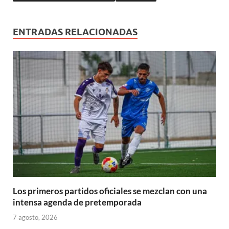
u
a
v
v
v
)
v
e
e
)
a
a
a
a
v
v
)
)
)
)
a
a
)
)
ENTRADAS RELACIONADAS
Los primeros partidos oficiales se mezclan con una
intensa agenda de pretemporada
7 agosto, 2026