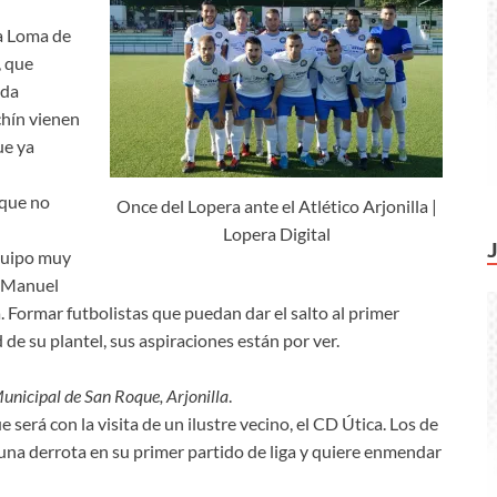
La Loma de
, que
ada
chín vienen
ue ya
rque no
Once del Lopera ante el Atlético Arjonilla |
Lopera Digital
quipo muy
or Manuel
. Formar futbolistas que puedan dar el salto al primer
 de su plantel, sus aspiraciones están por ver.
unicipal de San Roque, Arjonilla
.
 será con la visita de un ilustre vecino, el CD Útica. Los de
r una derrota en su primer partido de liga y quiere enmendar