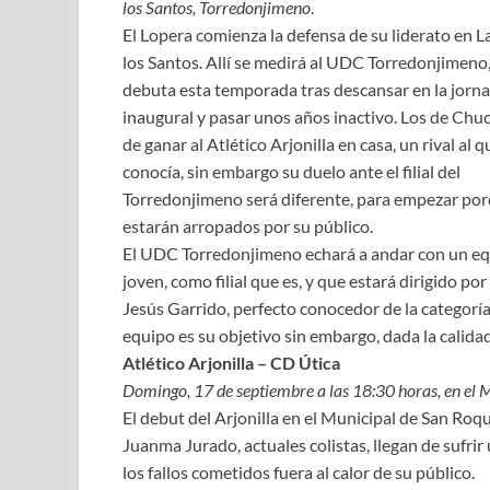
los Santos, Torredonjimeno
.
El Lopera comienza la defensa de su liderato en 
los Santos. Allí se medirá al UDC Torredonjimeno
debuta esta temporada tras descansar en la jorn
inaugural y pasar unos años inactivo. Los de Chu
de ganar al Atlético Arjonilla en casa, un rival al q
conocía, sin embargo su duelo ante el filial del
Torredonjimeno será diferente, para empezar po
estarán arropados por su público.
El UDC Torredonjimeno echará a andar con un e
joven, como filial que es, y que estará dirigido p
Jesús Garrido, perfecto conocedor de la categoría
equipo es su objetivo sin embargo, dada la calidad
Atlético Arjonilla – CD Útica
Domingo, 17 de septiembre a las 18:30 horas, en el M
El debut del Arjonilla en el Municipal de San Roque
Juanma Jurado, actuales colistas, llegan de sufri
los fallos cometidos fuera al calor de su público.