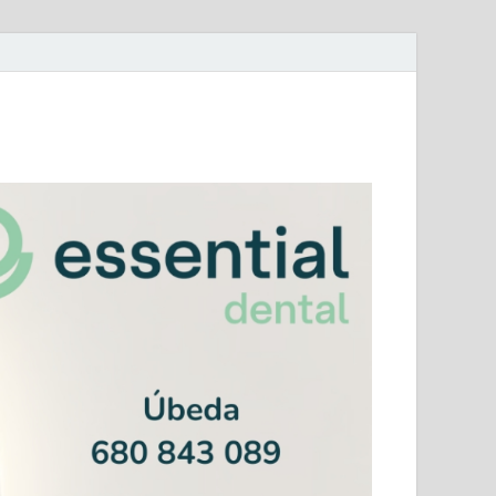
mera Andaluza Jaén y categorías provinciales.