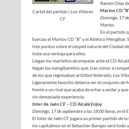
Ramón Díaz de
Martos CD “B”
Cartel del partido | Los Villares
Domingo, 17 de 
CF
Martos
.
En el partido 
fuerzas el Martos CD “B” y el Atlético Mengíbar.
tres puntos sobre el césped natural del Ciudad d
toda una ventaja para ellos.
Llegan los marteños de empatar ante el CD Alcalá
llegan los mengibareños que, tras volver a compet
de los que regresaban al fútbol federado, Los Vill
Ligeramente favorito debería ser el conjunto de 
frente a un rival que acaba de echar a andar y qu
sin demasiada experiencia.
Inter de Jaén CF – CD Alcalá Enjoy
Domingo, 17 de septiembre a las 18:00 horas, en el E
El Inter de Jaén CF jugará su primer partido de la 
los capitalinos en el Sebastián Barajas será todo