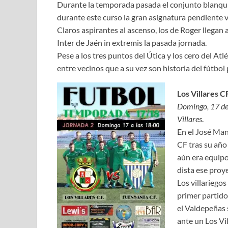
Durante la temporada pasada el conjunto blanqu
durante este curso la gran asignatura pendiente va 
Claros aspirantes al ascenso, los de Roger llegan
Inter de Jaén in extremis la pasada jornada.
Pese a los tres puntos del Útica y los cero del Atlé
entre vecinos que a su vez son historia del fútbol 
Los Villares 
Domingo, 17 de 
Villares
.
En el José Manr
CF tras su año
aún era equipo
dista ese proy
Los villariego
primer partido
el Valdepeñas
ante un Los Vi