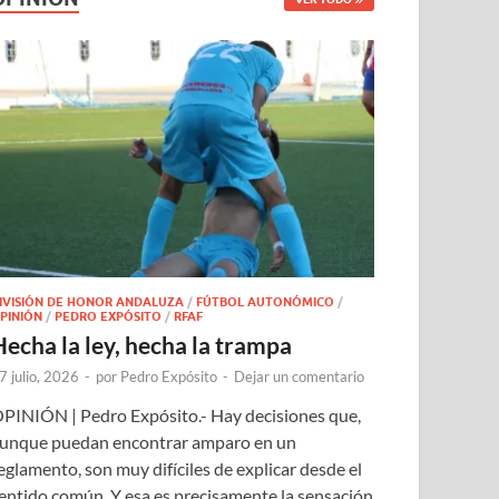
IVISIÓN DE HONOR ANDALUZA
/
FÚTBOL AUTONÓMICO
/
PINIÓN
/
PEDRO EXPÓSITO
/
RFAF
Hecha la ley, hecha la trampa
7 julio, 2026
-
por
Pedro Expósito
-
Dejar un comentario
PINIÓN | Pedro Expósito.- Hay decisiones que,
unque puedan encontrar amparo en un
eglamento, son muy difíciles de explicar desde el
entido común. Y esa es precisamente la sensación