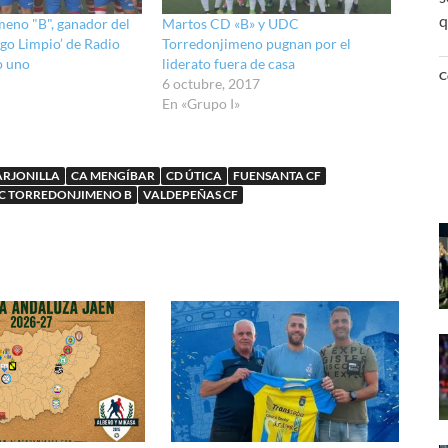
q
meno "B", ganador del
Martos CD «B» y UDC
ego Limpio’ de Radio
Torredonjimeno pugnan por el
o uno
liderato fuera de casa
C
6 octubre, 2017
En «Grupo I»
ARJONILLA
CA MENGÍBAR
CD ÚTICA
FUENSANTA CF
C TORREDONJIMENO B
VALDEPEÑAS CF