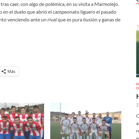
ras caer, con algo de polémica, en su visita a Marmolejo.
no en el duelo que abrió el campeonato liguero el pasado
o venciendo ante un rival que es pura ilusión y ganas de
Más
D
O
2
O
a
r
s