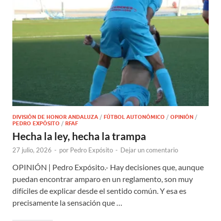
DIVISIÓN DE HONOR ANDALUZA
/
FÚTBOL AUTONÓMICO
/
OPINIÓN
/
PEDRO EXPÓSITO
/
RFAF
Hecha la ley, hecha la trampa
27 julio, 2026
-
por
Pedro Expósito
-
Dejar un comentario
OPINIÓN | Pedro Expósito.- Hay decisiones que, aunque
puedan encontrar amparo en un reglamento, son muy
difíciles de explicar desde el sentido común. Y esa es
precisamente la sensación que …