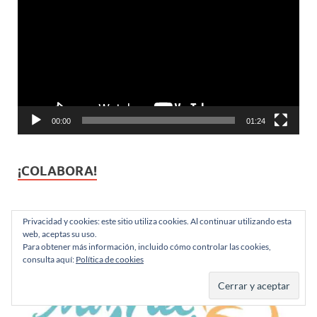
de
vídeo
00:00
01:24
¡COLABORA!
Privacidad y cookies: este sitio utiliza cookies. Al continuar utilizando esta
web, aceptas su uso.
Para obtener más información, incluido cómo controlar las cookies,
consulta aquí:
Política de cookies