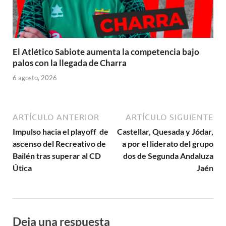
El Atlético Sabiote aumenta la competencia bajo
palos con la llegada de Charra
6 agosto, 2026
ARTÍCULO ANTERIOR
ARTÍCULO SIGUIENTE
Impulso hacia el playoff de
Castellar, Quesada y Jódar,
ascenso del Recreativo de
a por el liderato del grupo
Bailén tras superar al CD
dos de Segunda Andaluza
Útica
Jaén
Deja una respuesta