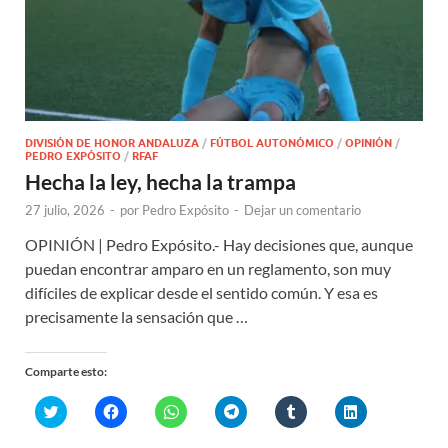
DIVISIÓN DE HONOR ANDALUZA
/
FÚTBOL AUTONÓMICO
/
OPINIÓN
/
PEDRO EXPÓSITO
/
RFAF
Hecha la ley, hecha la trampa
27 julio, 2026
-
por
Pedro Expósito
-
Dejar un comentario
OPINIÓN | Pedro Expósito.- Hay decisiones que, aunque
puedan encontrar amparo en un reglamento, son muy
difíciles de explicar desde el sentido común. Y esa es
precisamente la sensación que …
Comparte esto:
H
H
H
H
H
H
a
a
a
a
a
a
z
z
z
z
z
z