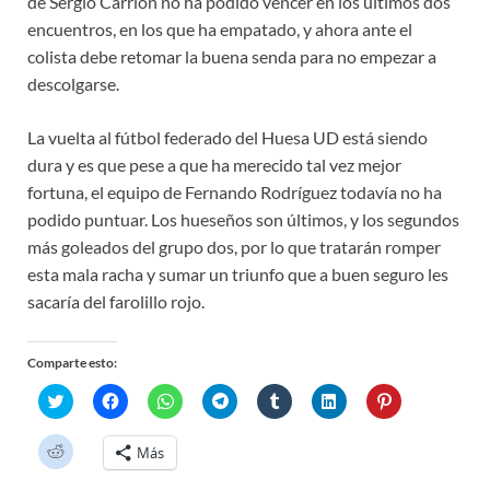
de Sergio Carrión no ha podido vencer en los últimos dos
encuentros, en los que ha empatado, y ahora ante el
colista debe retomar la buena senda para no empezar a
descolgarse.
La vuelta al fútbol federado del Huesa UD está siendo
dura y es que pese a que ha merecido tal vez mejor
fortuna, el equipo de Fernando Rodríguez todavía no ha
podido puntuar. Los hueseños son últimos, y los segundos
más goleados del grupo dos, por lo que tratarán romper
esta mala racha y sumar un triunfo que a buen seguro les
sacaría del farolillo rojo.
Comparte esto:
H
H
H
H
H
H
H
a
a
a
a
a
a
a
z
z
z
z
z
z
z
c
c
c
c
c
c
c
H
Más
l
l
l
l
l
l
l
a
i
i
i
i
i
i
i
z
c
c
c
c
c
c
c