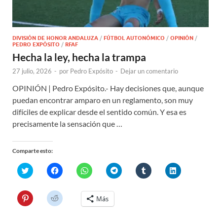
DIVISIÓN DE HONOR ANDALUZA
/
FÚTBOL AUTONÓMICO
/
OPINIÓN
/
PEDRO EXPÓSITO
/
RFAF
Hecha la ley, hecha la trampa
27 julio, 2026
-
por
Pedro Expósito
-
Dejar un comentario
OPINIÓN | Pedro Expósito.- Hay decisiones que, aunque
puedan encontrar amparo en un reglamento, son muy
difíciles de explicar desde el sentido común. Y esa es
precisamente la sensación que …
Comparte esto:
H
H
H
H
H
H
a
a
a
a
a
a
z
z
z
z
z
z
c
c
c
c
c
c
l
l
l
l
l
l
H
H
Más
i
i
i
i
i
i
a
a
c
c
c
c
c
c
z
z
p
p
p
p
p
p
c
c
a
a
a
a
a
a