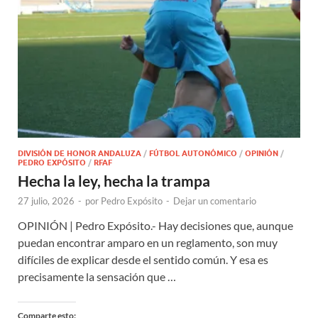
DIVISIÓN DE HONOR ANDALUZA
/
FÚTBOL AUTONÓMICO
/
OPINIÓN
/
PEDRO EXPÓSITO
/
RFAF
Hecha la ley, hecha la trampa
27 julio, 2026
-
por
Pedro Expósito
-
Dejar un comentario
OPINIÓN | Pedro Expósito.- Hay decisiones que, aunque
puedan encontrar amparo en un reglamento, son muy
difíciles de explicar desde el sentido común. Y esa es
precisamente la sensación que …
Comparte esto: