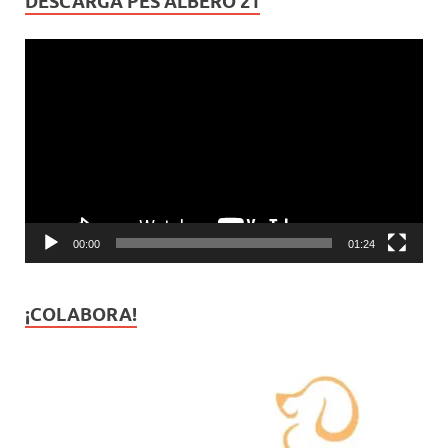
DESCARGA PES ALBERO 21
Reproductor
de
vídeo
00:00
01:24
¡COLABORA!