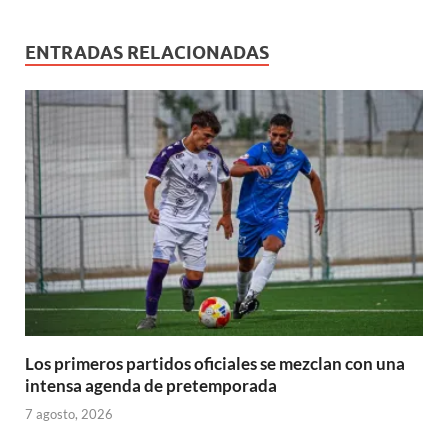
e
)
a
a
a
a
v
v
)
)
)
)
a
a
)
)
ENTRADAS RELACIONADAS
Los primeros partidos oficiales se mezclan con una
intensa agenda de pretemporada
7 agosto, 2026