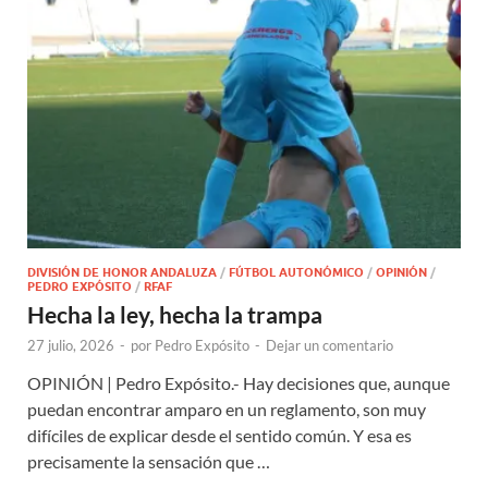
DIVISIÓN DE HONOR ANDALUZA
/
FÚTBOL AUTONÓMICO
/
OPINIÓN
/
PEDRO EXPÓSITO
/
RFAF
Hecha la ley, hecha la trampa
27 julio, 2026
-
por
Pedro Expósito
-
Dejar un comentario
OPINIÓN | Pedro Expósito.- Hay decisiones que, aunque
puedan encontrar amparo en un reglamento, son muy
difíciles de explicar desde el sentido común. Y esa es
precisamente la sensación que …