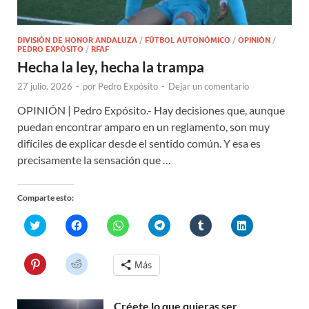
DIVISIÓN DE HONOR ANDALUZA
/
FÚTBOL AUTONÓMICO
/
OPINIÓN
/
PEDRO EXPÓSITO
/
RFAF
Hecha la ley, hecha la trampa
27 julio, 2026
-
por
Pedro Expósito
-
Dejar un comentario
OPINIÓN | Pedro Expósito.- Hay decisiones que, aunque
puedan encontrar amparo en un reglamento, son muy
difíciles de explicar desde el sentido común. Y esa es
precisamente la sensación que …
Comparte esto:
H
H
H
H
H
H
a
a
a
a
a
a
z
z
z
z
z
z
c
c
c
c
c
c
l
l
l
l
l
l
H
H
Más
i
i
i
i
i
i
a
a
c
c
c
c
c
c
z
z
p
p
p
p
p
p
c
c
a
a
a
a
a
a
l
l
r
r
r
r
r
r
Créete lo que quieras ser
i
i