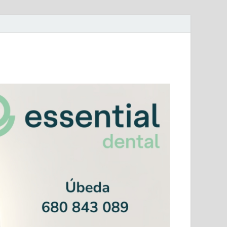
mera Andaluza Jaén y categorías provinciales.