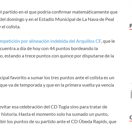
n el partido en el que podría confirmar matemáticamente que
s del domingo y en el Estadio Municipal de La Nava de Peal
el colista.
mpetición por alineación indebida del Arquillos CF
, que le
ncuentra a día de hoy con 44 puntos bordeando la
so, estando a trece puntos con quince por disputarse de la
ncipal favorito a sumar los tres puntos ante el colista es un
que va de temporada y que en la primera vuelta ya vencía
vitar esa celebración del CD Tugia sino para tratar de
u historia. Hasta el momento solo ha sumado un punto,
ibir los puntos de su partido ante el CD Úbeda Rapids, que