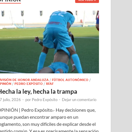
IVISIÓN DE HONOR ANDALUZA
/
FÚTBOL AUTONÓMICO
/
PINIÓN
/
PEDRO EXPÓSITO
/
RFAF
Hecha la ley, hecha la trampa
7 julio, 2026
-
por
Pedro Expósito
-
Dejar un comentario
PINIÓN | Pedro Expósito.- Hay decisiones que,
unque puedan encontrar amparo en un
eglamento, son muy difíciles de explicar desde el
entido común. Y esa es precisamente la sensación