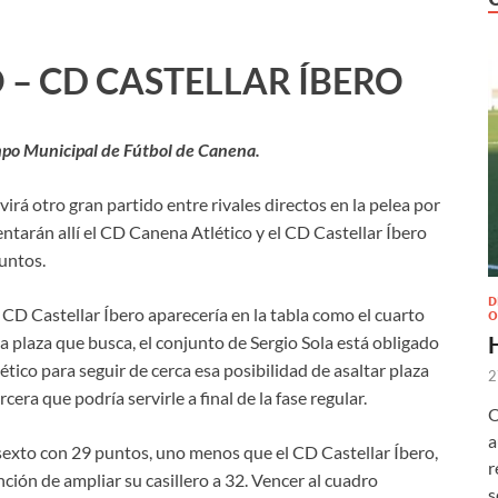
 – CD CASTELLAR ÍBERO
ampo Municipal de Fútbol de Canena.
rá otro gran partido entre rivales directos en la pelea por
entarán allí el CD Canena Atlético y el CD Castellar Íbero
puntos.
D
CD Castellar Íbero aparecería en la tabla como el cuarto
O
da plaza que busca, el conjunto de Sergio Sola está obligado
tico para seguir de cerca esa posibilidad de asaltar plaza
2
rcera que podría servirle a final de la fase regular.
O
a
 sexto con 29 puntos, uno menos que el CD Castellar Íbero,
r
nción de ampliar su casillero a 32. Vencer al cuadro
s