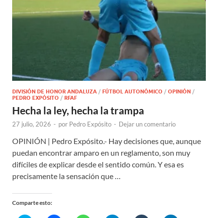
DIVISIÓN DE HONOR ANDALUZA
/
FÚTBOL AUTONÓMICO
/
OPINIÓN
/
PEDRO EXPÓSITO
/
RFAF
Hecha la ley, hecha la trampa
27 julio, 2026
-
por
Pedro Expósito
-
Dejar un comentario
OPINIÓN | Pedro Expósito.- Hay decisiones que, aunque
puedan encontrar amparo en un reglamento, son muy
difíciles de explicar desde el sentido común. Y esa es
precisamente la sensación que …
Comparte esto: