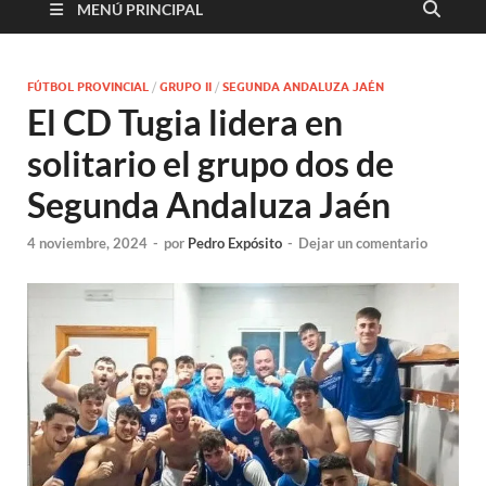
MENÚ PRINCIPAL
FÚTBOL PROVINCIAL
/
GRUPO II
/
SEGUNDA ANDALUZA JAÉN
El CD Tugia lidera en
solitario el grupo dos de
Segunda Andaluza Jaén
4 noviembre, 2024
-
por
Pedro Expósito
-
Dejar un comentario