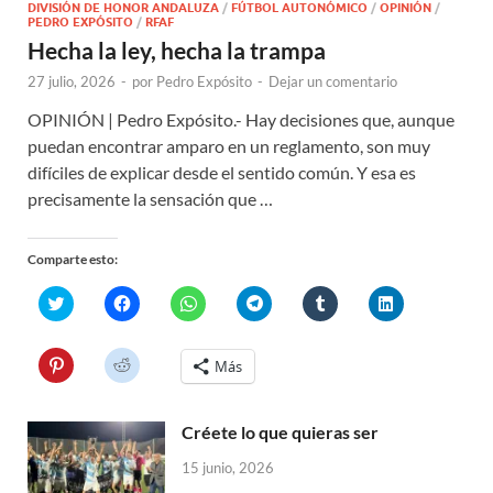
DIVISIÓN DE HONOR ANDALUZA
/
FÚTBOL AUTONÓMICO
/
OPINIÓN
/
PEDRO EXPÓSITO
/
RFAF
Hecha la ley, hecha la trampa
27 julio, 2026
-
por
Pedro Expósito
-
Dejar un comentario
OPINIÓN | Pedro Expósito.- Hay decisiones que, aunque
puedan encontrar amparo en un reglamento, son muy
difíciles de explicar desde el sentido común. Y esa es
precisamente la sensación que …
Comparte esto:
H
H
H
H
H
H
a
a
a
a
a
a
z
z
z
z
z
z
c
c
c
c
c
c
l
l
l
l
l
l
H
H
Más
i
i
i
i
i
i
a
a
c
c
c
c
c
c
z
z
p
p
p
p
p
p
c
c
a
a
a
a
a
a
l
l
r
r
r
r
r
r
Créete lo que quieras ser
i
i
a
a
a
a
a
a
c
c
c
c
c
c
c
c
p
p
15 junio, 2026
o
o
o
o
o
o
a
a
m
m
m
m
m
m
r
r