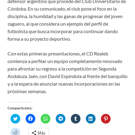
defensor argentino que procede del Club Universitario de
Córdoba. En su comunicado, el club pone el foco en la
disciplina, la humildad y las ganas de progresar del joven
zaguero, al que considera un ejemplo del perfil de
futbolista que busca incorporar para continuar dando
forma a su proyecto deportivo.
Con estas primeras presentaciones, el CD Realeb
comienza a perfilar un equipo completamente renovado
para afrontar su regreso a la competición en Segunda
Andaluza Jaén, con David Espíndola al frente del banquillo
y a la espera de anunciar nuevas incorporaciones en las
próximas semanas.
Comparte esto:
H
H
H
H
H
H
H
a
a
a
a
a
a
a
z
z
z
z
z
z
z
c
c
c
c
c
c
c
H
Más
l
l
l
l
l
l
l