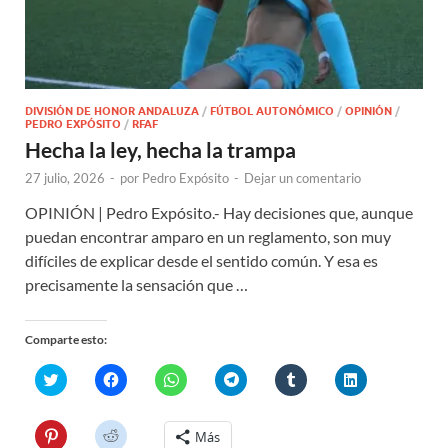
DIVISIÓN DE HONOR ANDALUZA
/
FÚTBOL AUTONÓMICO
/
OPINIÓN
/
PEDRO EXPÓSITO
/
RFAF
Hecha la ley, hecha la trampa
27 julio, 2026
-
por
Pedro Expósito
-
Dejar un comentario
OPINIÓN | Pedro Expósito.- Hay decisiones que, aunque
puedan encontrar amparo en un reglamento, son muy
difíciles de explicar desde el sentido común. Y esa es
precisamente la sensación que …
Comparte esto:
H
H
H
H
H
H
a
a
a
a
a
a
z
z
z
z
z
z
c
c
c
c
c
c
l
l
l
l
l
l
H
H
Más
i
i
i
i
i
i
a
a