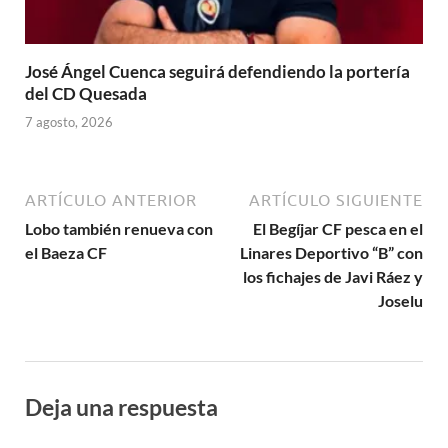
José Ángel Cuenca seguirá defendiendo la portería
del CD Quesada
7 agosto, 2026
ARTÍCULO ANTERIOR
ARTÍCULO SIGUIENTE
Lobo también renueva con
El Begíjar CF pesca en el
el Baeza CF
Linares Deportivo “B” con
los fichajes de Javi Ráez y
Joselu
Deja una respuesta