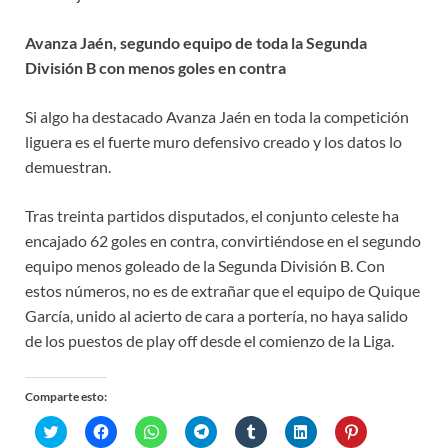
Avanza Jaén, segundo equipo de toda la Segunda
División B con menos goles en contra
Si algo ha destacado Avanza Jaén en toda la competición
liguera es el fuerte muro defensivo creado y los datos lo
demuestran.
Tras treinta partidos disputados, el conjunto celeste ha
encajado 62 goles en contra, convirtiéndose en el segundo
equipo menos goleado de la Segunda División B. Con
estos números, no es de extrañar que el equipo de Quique
García, unido al acierto de cara a portería, no haya salido
de los puestos de play off desde el comienzo de la Liga.
Comparte esto:
H
H
H
H
H
H
H
a
a
a
a
a
a
a