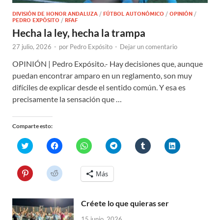
DIVISIÓN DE HONOR ANDALUZA
/
FÚTBOL AUTONÓMICO
/
OPINIÓN
/
PEDRO EXPÓSITO
/
RFAF
Hecha la ley, hecha la trampa
27 julio, 2026
-
por
Pedro Expósito
-
Dejar un comentario
OPINIÓN | Pedro Expósito.- Hay decisiones que, aunque
puedan encontrar amparo en un reglamento, son muy
difíciles de explicar desde el sentido común. Y esa es
precisamente la sensación que …
Comparte esto:
H
H
H
H
H
H
a
a
a
a
a
a
z
z
z
z
z
z
c
c
c
c
c
c
l
l
l
l
l
l
H
H
Más
i
i
i
i
i
i
a
a
c
c
c
c
c
c
z
z
p
p
p
p
p
p
c
c
a
a
a
a
a
a
l
l
r
r
r
r
r
r
Créete lo que quieras ser
i
i
a
a
a
a
a
a
c
c
c
c
c
c
c
c
p
p
15 junio, 2026