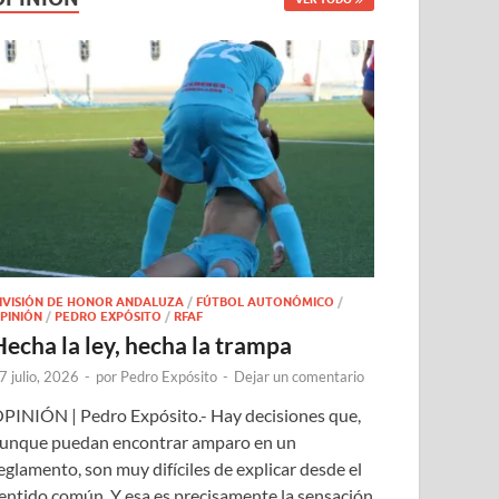
IVISIÓN DE HONOR ANDALUZA
/
FÚTBOL AUTONÓMICO
/
PINIÓN
/
PEDRO EXPÓSITO
/
RFAF
Hecha la ley, hecha la trampa
7 julio, 2026
-
por
Pedro Expósito
-
Dejar un comentario
PINIÓN | Pedro Expósito.- Hay decisiones que,
unque puedan encontrar amparo en un
eglamento, son muy difíciles de explicar desde el
entido común. Y esa es precisamente la sensación