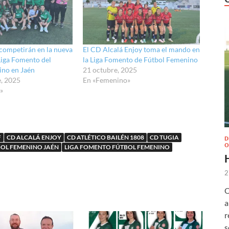
 competirán en la nueva
El CD Alcalá Enjoy toma el mando en
 Liga Fomento del
la Liga Fomento de Fútbol Femenino
ino en Jaén
21 octubre, 2025
e, 2025
En «Femenino»
»
F
CD ALCALÁ ENJOY
CD ATLÉTICO BAILÉN 1808
CD TUGIA
D
O
OL FEMENINO JAÉN
LIGA FOMENTO FÚTBOL FEMENINO
2
O
a
r
s