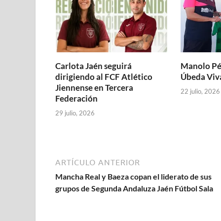
n
a
a
a
a
a
t
a
a
n
n
n
n
n
a
n
n
a
a
a
u
a
n
u
u
n
n
n
e
n
a
e
e
u
u
u
v
u
n
v
v
e
e
e
a
e
u
a
a
v
v
v
)
v
e
)
)
a
a
a
a
v
)
)
)
)
a
)
Carlota Jaén seguirá
Manolo Pér
dirigiendo al FCF Atlético
Úbeda Viv
Jiennense en Tercera
22 julio, 2026
Federación
29 julio, 2026
ARTÍCULO ANTERIOR
Mancha Real y Baeza copan el liderato de sus
grupos de Segunda Andaluza Jaén Fútbol Sala