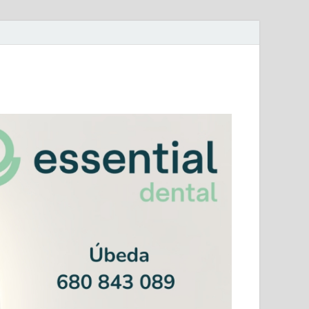
mera Andaluza Jaén y categorías provinciales.