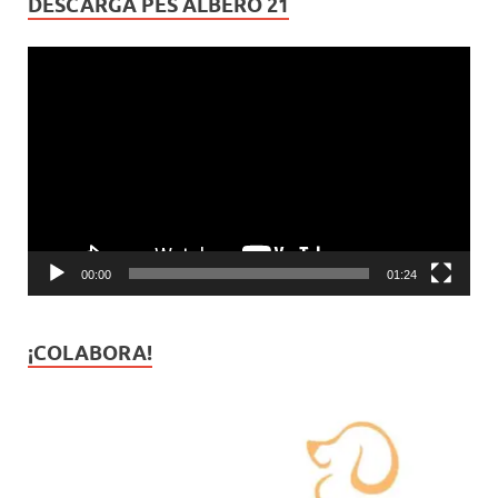
DESCARGA PES ALBERO 21
Reproductor
de
vídeo
00:00
01:24
¡COLABORA!