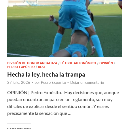
DIVISIÓN DE HONOR ANDALUZA
/
FÚTBOL AUTONÓMICO
/
OPINIÓN
/
PEDRO EXPÓSITO
/
RFAF
Hecha la ley, hecha la trampa
27 julio, 2026
-
por
Pedro Expósito
-
Dejar un comentario
OPINIÓN | Pedro Expósito.- Hay decisiones que, aunque
puedan encontrar amparo en un reglamento, son muy
difíciles de explicar desde el sentido común. Y esa es
precisamente la sensación que …
Comparte esto: