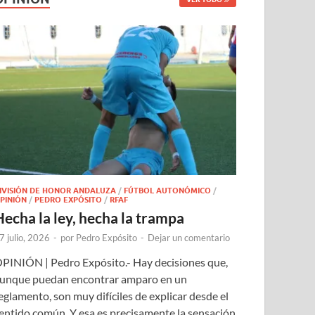
IVISIÓN DE HONOR ANDALUZA
/
FÚTBOL AUTONÓMICO
/
PINIÓN
/
PEDRO EXPÓSITO
/
RFAF
Hecha la ley, hecha la trampa
7 julio, 2026
-
por
Pedro Expósito
-
Dejar un comentario
PINIÓN | Pedro Expósito.- Hay decisiones que,
unque puedan encontrar amparo en un
eglamento, son muy difíciles de explicar desde el
entido común. Y esa es precisamente la sensación