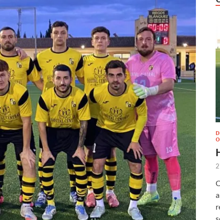
D
O
2
O
a
r
s