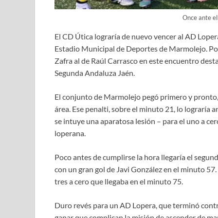
Once ante el
El CD Útica lograría de nuevo vencer al AD Lopera
Estadio Municipal de Deportes de Marmolejo. Por 
Zafra al de Raúl Carrasco en este encuentro dest
Segunda Andaluza Jaén.
El conjunto de Marmolejo pegó primero y pronto, 
área. Ese penalti, sobre el minuto 21, lo lograría
se intuye una aparatosa lesión – para el uno a ce
loperana.
Poco antes de cumplirse la hora llegaría el segun
con un gran gol de Javi González en el minuto 57. 
tres a cero que llegaba en el minuto 75.
Duro revés para un AD Lopera, que terminó contrari
ganar que complican la misión de ascender de mane