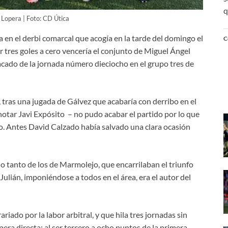
q
 Lopera | Foto: CD Útica
 en el derbi comarcal que acogía en la tarde del domingo el
C
tres goles a cero vencería el conjunto de Miguel Ángel
acado de la jornada número dieciocho en el grupo tres de
tras una jugada de Gálvez que acabaría con derribo en el
 anotar Javi Expósito – no pudo acabar el partido por lo que
ro. Antes David Calzado había salvado una clara ocasión
do tanto de los de Marmolejo, que encarrilaban el triunfo
Julián, imponiéndose a todos en el área, era el autor del
ado por la labor arbitral, y que hila tres jornadas sin
ra directa; al ser tercero a ocho puntos de la primera