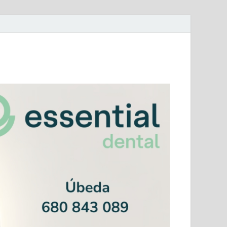
mera Andaluza Jaén y categorías provinciales.