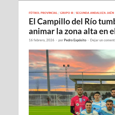
FÚTBOL PROVINCIAL
/
GRUPO III
/
SEGUNDA ANDALUZA JAÉN
El Campillo del Río tumb
animar la zona alta en e
16 febrero, 2026
-
por
Pedro Expósito
-
Dejar un coment