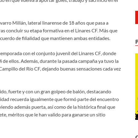
arro Millán, lateral linarense de 18 años que pasa a
as concluir su etapa formativa en el Linares CF. Más que
 acuerdo de filialidad que mantienen ambas entidades.
temporada con el conjunto juvenil del Linares CF, donde
24 de ellos. Además, durante la pasada campaña ya tuvo la
Campillo del Río CF, dejando buenas sensaciones cada vez
ápido, fuerte y con un gran golpeo de balón, destacando
ntidad recuerda igualmente que formó parte del encuentro
viendo además puerta, así como de la histórica final que
te, méritos que le han valido para ganarse un sitio