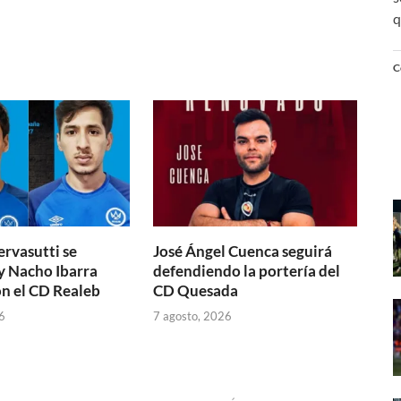
q
C
ervasutti se
José Ángel Cuenca seguirá
y Nacho Ibarra
defendiendo la portería del
n el CD Realeb
CD Quesada
6
7 agosto, 2026