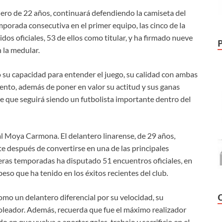
ero de 22 años, continuará defendiendo la camiseta del
mporada consecutiva en el primer equipo, las cinco de la
dos oficiales, 53 de ellos como titular, y ha firmado nueve
 la medular.
 su capacidad para entender el juego, su calidad con ambas
iento, además de poner en valor su actitud y sus ganas
 que seguirá siendo un futbolista importante dentro del
 Moya Carmona. El delantero linarense, de 29 años,
e después de convertirse en una de las principales
meras temporadas ha disputado 51 encuentros oficiales, en
 peso que ha tenido en los éxitos recientes del club.
omo un delantero diferencial por su velocidad, su
goleador. Además, recuerda que fue el máximo realizador
en que vuelva a aportar goles, trabajo y sacrificio en el