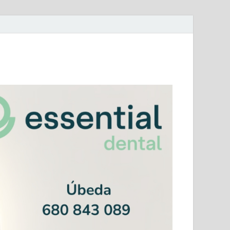
mera Andaluza Jaén y categorías provinciales.