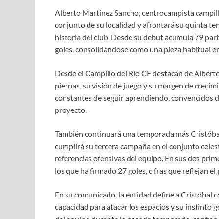
Alberto Martínez Sancho, centrocampista campill
conjunto de su localidad y afrontará su quinta te
historia del club. Desde su debut acumula 79 parti
goles, consolidándose como una pieza habitual en
Desde el Campillo del Río CF destacan de Alberto
piernas, su visión de juego y su margen de crecim
constantes de seguir aprendiendo, convencidos de
proyecto.
También continuará una temporada más Cristóbal
cumplirá su tercera campaña en el conjunto celest
referencias ofensivas del equipo. En sus dos pri
los que ha firmado 27 goles, cifras que reflejan el
En su comunicado, la entidad define a Cristóbal c
capacidad para atacar los espacios y su instinto 
del equipo durante la pasada temporada, confiando 