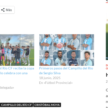
Más
D
l Río CF recibe la copa
Primeros pasos del Campillo del Río
O
lo celebra con una
de Sergio Silva
18 junio, 2025
2
En «Fútbol Provincial»
delegada»
O
a
r
CAMPILLO DEL RÍO CF
CRISTÓBAL MOYA
s