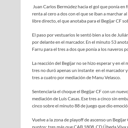
Juan Carlos Bermúdez hacia el gol que ponía en fr
renta al cero a dos con el que se iban a marchar a
libre directo, el que anotaba para el Begíjar CF s
El paso por vestuarios le sentó bien a los de Jul
por delante en el marcador. En el minuto 53 anota
Farru para el tres a dos que ponía a los naveros p
La reacción del Begíjar no se hizo esperar y en el
tres no duró apenas un instante en el marcador y
tres a cuatro por mediación de Manu Velasco.
Sentenciaría el choque el Begíjar CF con un nuevo
mediación de Luis Casas. Ese tres a cinco sin embar
cinco sobre el minuto 88 de juego que dio emoción
Vuelve a la zona de playoff de ascenso un Begíjar
puntos; tres más que CAB 1808, CD Úbeda Viva y 