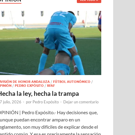
IVISIÓN DE HONOR ANDALUZA
/
FÚTBOL AUTONÓMICO
/
PINIÓN
/
PEDRO EXPÓSITO
/
RFAF
Hecha la ley, hecha la trampa
7 julio, 2026
-
por
Pedro Expósito
-
Dejar un comentario
PINIÓN | Pedro Expósito.- Hay decisiones que,
unque puedan encontrar amparo en un
eglamento, son muy difíciles de explicar desde el
entido común. Y esa es precisamente la sensación