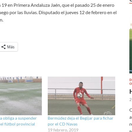
a 19 en Primera Andaluza Jaén, que el pasado 25 de enero
ego por las lluvias. Disputado el jueves 12 de febrero en el
n.
Más
D
O
2
O
a
ía obliga a suspender
Bermúdez deja el Begíjar para fichar
r
el fútbol provincial
por el CD Navas
19 febrero, 2019
s