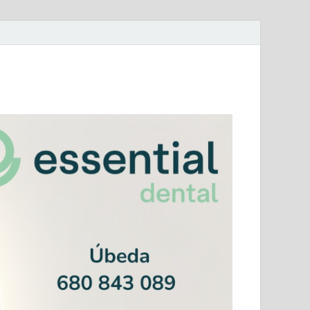
mera Andaluza Jaén y categorías provinciales.