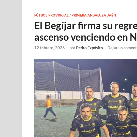
FÚTBOL PROVINCIAL
/
PRIMERA ANDALUZA JAÉN
El Begíjar firma su regr
ascenso venciendo en N
12 febrero, 2026
-
por
Pedro Expósito
-
Dejar un coment