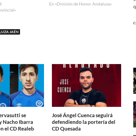
6
En «División de Honor Andaluza»
q
ovincial»
C
LUZA JAÉN
ervasutti se
José Ángel Cuenca seguirá
y Nacho Ibarra
defendiendo la portería del
n el CD Realeb
CD Quesada