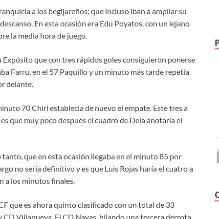
anquicia a los begijareños; que incluso iban a ampliar su
l descanso. En esta ocasión era Edu Poyatos, con un lejano
obre la media hora de juego.
ián Expósito que con tres rápidos goles consiguieron ponerse
ba Farru, en el 57 Paquillo y un minuto más tarde repetía
or delante.
 minuto 70 Chiri establecía de nuevo el empate. Este tres a
 es que muy poco después el cuadro de Dela anotaría el
 tanto, que en esta ocasión llegaba en el minuto 85 por
go no sería definitivo y es que Luis Rojas haría el cuatro a
 a los minutos finales.
 CF que es ahora quinto clasificado con un total de 33
CD Villanueva. El CD Navas, hilando una tercera derrota