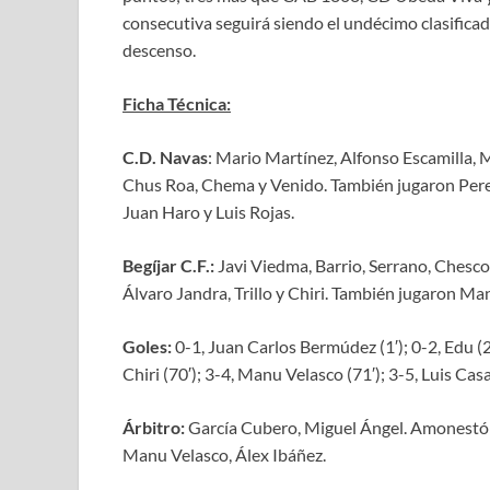
consecutiva seguirá siendo el undécimo clasifica
descenso.
Ficha Técnica:
C.D. Navas
: Mario Martínez, Alfonso Escamilla, 
Chus Roa, Chema y Venido. También jugaron Perea
Juan Haro y Luis Rojas.
Begíjar C.F.:
Javi Viedma, Barrio, Serrano, Chesco
Álvaro Jandra, Trillo y Chiri. También jugaron Ma
Goles:
0-1, Juan Carlos Bermúdez (1′); 0-2, Edu (29′
Chiri (70′); 3-4, Manu Velasco (71′); 3-5, Luis Casas
Árbitro:
García Cubero, Miguel Ángel. Amonestó por 
Manu Velasco, Álex Ibáñez.