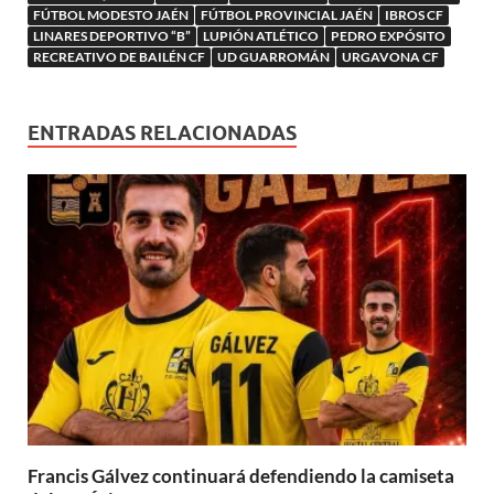
FÚTBOL MODESTO JAÉN
FÚTBOL PROVINCIAL JAÉN
IBROS CF
LINARES DEPORTIVO “B”
LUPIÓN ATLÉTICO
PEDRO EXPÓSITO
RECREATIVO DE BAILÉN CF
UD GUARROMÁN
URGAVONA CF
ENTRADAS RELACIONADAS
Francis Gálvez continuará defendiendo la camiseta