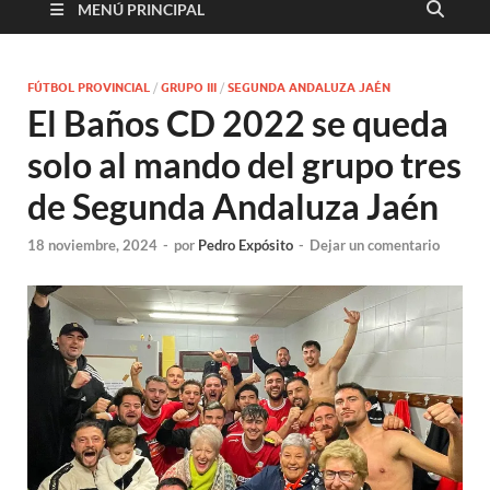
MENÚ PRINCIPAL
FÚTBOL PROVINCIAL
/
GRUPO III
/
SEGUNDA ANDALUZA JAÉN
El Baños CD 2022 se queda
solo al mando del grupo tres
de Segunda Andaluza Jaén
18 noviembre, 2024
-
por
Pedro Expósito
-
Dejar un comentario