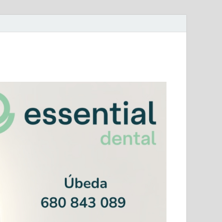
mera Andaluza Jaén y categorías provinciales.