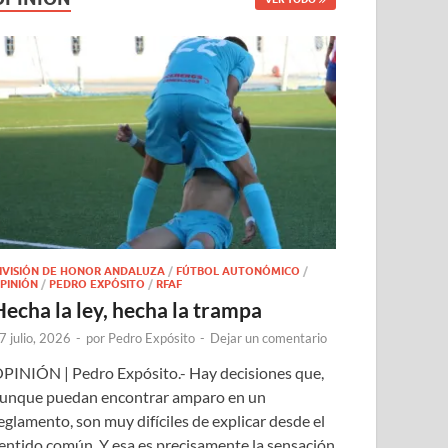
IVISIÓN DE HONOR ANDALUZA
/
FÚTBOL AUTONÓMICO
/
PINIÓN
/
PEDRO EXPÓSITO
/
RFAF
Hecha la ley, hecha la trampa
7 julio, 2026
-
por
Pedro Expósito
-
Dejar un comentario
PINIÓN | Pedro Expósito.- Hay decisiones que,
unque puedan encontrar amparo en un
eglamento, son muy difíciles de explicar desde el
entido común. Y esa es precisamente la sensación