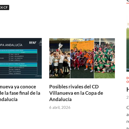
X CF
D
O
anueva ya conoce
Posibles rivales del CD
e la fase final de la
Villanueva en la Copa de
2
ndalucía
Andalucía
O
6 abril, 2026
a
r
s