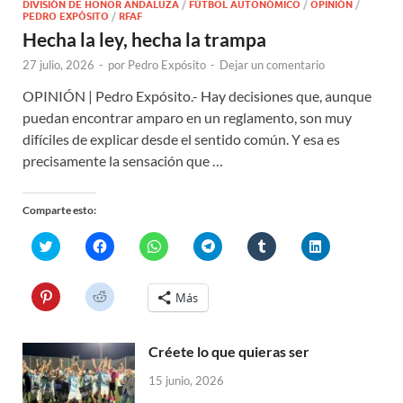
DIVISIÓN DE HONOR ANDALUZA
/
FÚTBOL AUTONÓMICO
/
OPINIÓN
/
PEDRO EXPÓSITO
/
RFAF
Hecha la ley, hecha la trampa
27 julio, 2026
-
por
Pedro Expósito
-
Dejar un comentario
OPINIÓN | Pedro Expósito.- Hay decisiones que, aunque
puedan encontrar amparo en un reglamento, son muy
difíciles de explicar desde el sentido común. Y esa es
precisamente la sensación que …
Comparte esto:
H
H
H
H
H
H
a
a
a
a
a
a
z
z
z
z
z
z
c
c
c
c
c
c
l
l
l
l
l
l
H
H
Más
i
i
i
i
i
i
a
a
c
c
c
c
c
c
z
z
p
p
p
p
p
p
c
c
a
a
a
a
a
a
l
l
r
r
r
r
r
r
Créete lo que quieras ser
i
i
a
a
a
a
a
a
c
c
c
c
c
c
c
c
p
p
15 junio, 2026
o
o
o
o
o
o
a
a
m
m
m
m
m
m
r
r