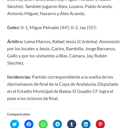
Sánchez. También jugaron Álex, Lozano, Pablo Aranda,
Antonio Miguel, Navarro y Álex Aranda.
Goles:
0-1, Migue Peinado (44′); 0-2, Jay (55′);
Árbitro:
Lama Marcos, Rafael Jesús (Córdoba). Amonestó
por los locales a Jesús, Carlos, Rambillo, Jorge Barranco,
Gallo y por los visitantes a Blas, Cámara, Jay, Rubén
Sánchez.
Incidencias:
Partido correspondiente a la vuelta de los
dieciseisavos de final de la Copa de Andalucía. Disputado
en el Estadio Municipal de Baeza. El Guadix CF logra el
pase a los octavos de final.
Comparte esto:
H
H
H
H
H
H
H
a
a
a
a
a
a
a