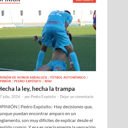
IVISIÓN DE HONOR ANDALUZA
/
FÚTBOL AUTONÓMICO
/
PINIÓN
/
PEDRO EXPÓSITO
/
RFAF
Hecha la ley, hecha la trampa
7 julio, 2026
-
por
Pedro Expósito
-
Dejar un comentario
PINIÓN | Pedro Expósito.- Hay decisiones que,
unque puedan encontrar amparo en un
eglamento, son muy difíciles de explicar desde el
entido común. Y esa es precisamente la sensación