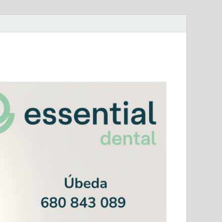
mera Andaluza Jaén y categorías provinciales.