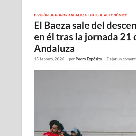
DIVISIÓN DE HONOR ANDALUZA
/
FÚTBOL AUTONÓMICO
El Baeza sale del descen
en él tras la jornada 21
Andaluza
15 febrero, 2026
-
por
Pedro Expósito
-
Dejar un coment