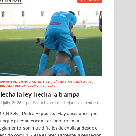
IVISIÓN DE HONOR ANDALUZA
/
FÚTBOL AUTONÓMICO
/
PINIÓN
/
PEDRO EXPÓSITO
/
RFAF
Hecha la ley, hecha la trampa
7 julio, 2026
-
por
Pedro Expósito
-
Dejar un comentario
PINIÓN | Pedro Expósito.- Hay decisiones que,
unque puedan encontrar amparo en un
eglamento, son muy difíciles de explicar desde el
entido común. Y esa es precisamente la sensación