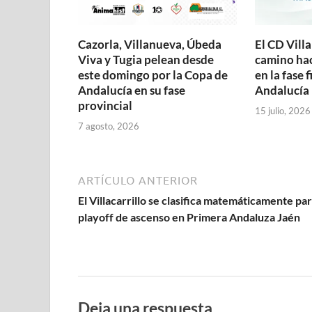
a
n
n
n
n
n
a
n
n
a
a
a
u
a
n
u
u
n
n
n
e
n
a
e
e
u
u
u
v
u
n
v
v
e
e
e
a
e
u
a
Cazorla, Villanueva, Úbeda
El CD Vill
a
v
v
v
)
v
e
)
)
a
a
a
a
v
Viva y Tugia pelean desde
camino hac
)
)
)
)
a
este domingo por la Copa de
en la fase 
)
Andalucía en su fase
Andalucía
provincial
15 julio, 2026
7 agosto, 2026
ARTÍCULO ANTERIOR
El Villacarrillo se clasifica matemáticamente par
playoff de ascenso en Primera Andaluza Jaén
Deja una respuesta