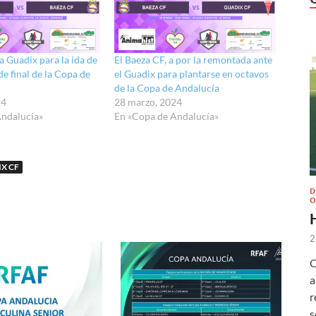
 a Guadix para la ida de
El Baeza CF, a por la remontada ante
de final de la Copa de
el Guadix para plantarse en octavos
de la Copa de Andalucía
24
28 marzo, 2024
Andalucía»
En «Copa de Andalucía»
X CF
D
O
2
O
a
r
s