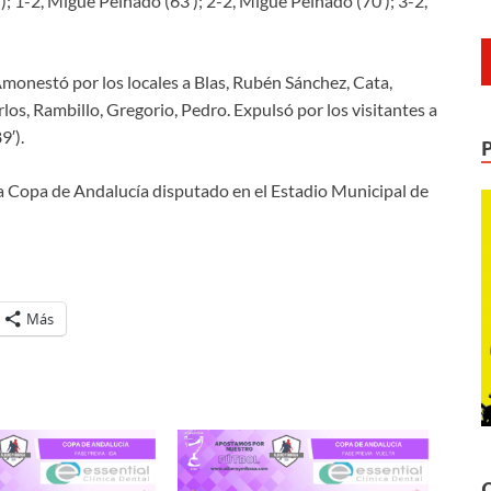
′); 1-2, Migue Peinado (63′); 2-2, Migue Peinado (70′); 3-2,
monestó por los locales a Blas, Rubén Sánchez, Cata,
rlos, Rambillo, Gregorio, Pedro. Expulsó por los visitantes a
9′).
 la Copa de Andalucía disputado en el Estadio Municipal de
Más