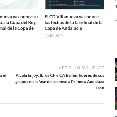
q
anueva ya conoce su
El CD Villanueva ya conoce
C
ia la Copa del Rey
las fechas de la fase final de la
final de la Copa de
Copa de Andalucía
1 julio, 2026
ARTÍCULO SIGUIENTE
a el
Alcalá Enjoy, Ibros CF y CA Bailén, líderes de sus
grupos en la fase de ascenso a Primera Andaluza
Jaén