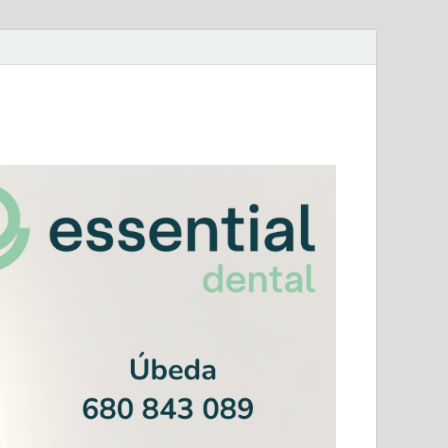
mera Andaluza Jaén y categorías provinciales.