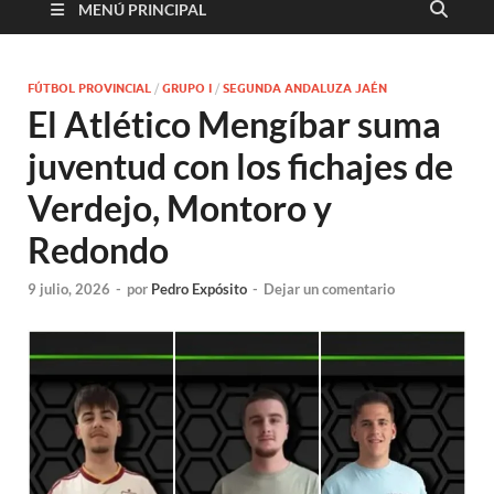
MENÚ PRINCIPAL
FÚTBOL PROVINCIAL
/
GRUPO I
/
SEGUNDA ANDALUZA JAÉN
El Atlético Mengíbar suma
juventud con los fichajes de
Verdejo, Montoro y
Redondo
9 julio, 2026
-
por
Pedro Expósito
-
Dejar un comentario