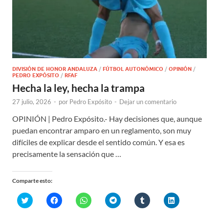
DIVISIÓN DE HONOR ANDALUZA
/
FÚTBOL AUTONÓMICO
/
OPINIÓN
/
PEDRO EXPÓSITO
/
RFAF
Hecha la ley, hecha la trampa
27 julio, 2026
-
por
Pedro Expósito
-
Dejar un comentario
OPINIÓN | Pedro Expósito.- Hay decisiones que, aunque
puedan encontrar amparo en un reglamento, son muy
difíciles de explicar desde el sentido común. Y esa es
precisamente la sensación que …
Comparte esto:
H
H
H
H
H
H
a
a
a
a
a
a
z
z
z
z
z
z
c
c
c
c
c
c