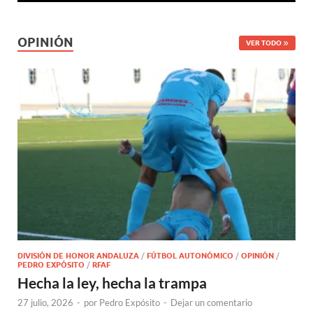
OPINIÓN
VER TODO
DIVISIÓN DE HONOR ANDALUZA
/
FÚTBOL AUTONÓMICO
/
OPINIÓN
/
PEDRO EXPÓSITO
/
RFAF
Hecha la ley, hecha la trampa
27 julio, 2026
-
por
Pedro Expósito
-
Dejar un comentario