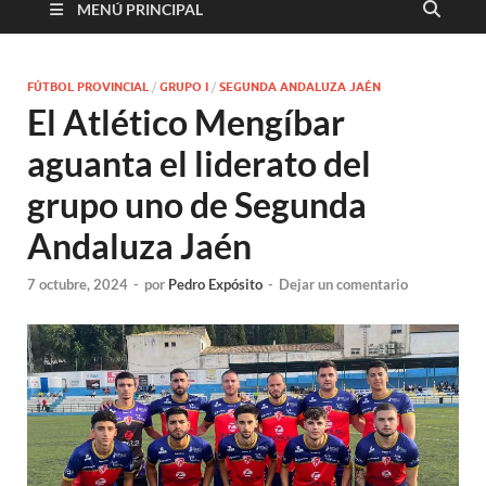
MENÚ PRINCIPAL
FÚTBOL PROVINCIAL
/
GRUPO I
/
SEGUNDA ANDALUZA JAÉN
El Atlético Mengíbar
aguanta el liderato del
grupo uno de Segunda
Andaluza Jaén
7 octubre, 2024
-
por
Pedro Expósito
-
Dejar un comentario