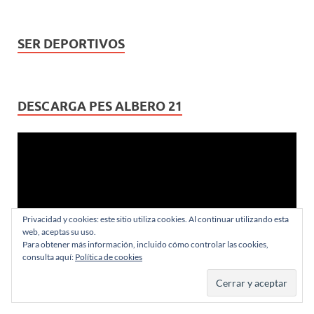
SER DEPORTIVOS
DESCARGA PES ALBERO 21
Reproductor
de
vídeo
Privacidad y cookies: este sitio utiliza cookies. Al continuar utilizando esta
web, aceptas su uso.
Para obtener más información, incluido cómo controlar las cookies,
consulta aquí:
Política de cookies
00:00
01:24