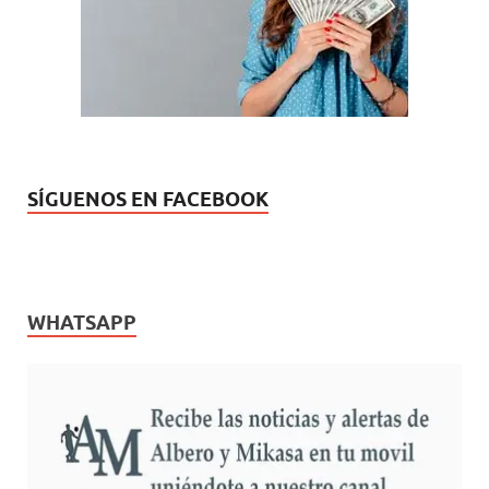
u
a
e
)
v
a
)
SÍGUENOS EN FACEBOOK
WHATSAPP