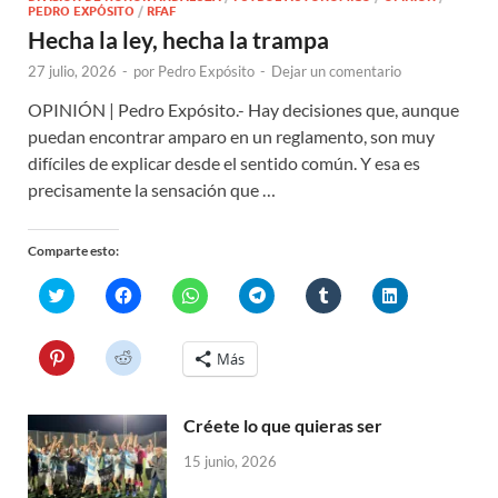
PEDRO EXPÓSITO
/
RFAF
Hecha la ley, hecha la trampa
27 julio, 2026
-
por
Pedro Expósito
-
Dejar un comentario
OPINIÓN | Pedro Expósito.- Hay decisiones que, aunque
puedan encontrar amparo en un reglamento, son muy
difíciles de explicar desde el sentido común. Y esa es
precisamente la sensación que …
Comparte esto:
H
H
H
H
H
H
a
a
a
a
a
a
z
z
z
z
z
z
c
c
c
c
c
c
l
l
l
l
l
l
H
H
Más
i
i
i
i
i
i
a
a
c
c
c
c
c
c
z
z
p
p
p
p
p
p
c
c
a
a
a
a
a
a
l
l
r
r
r
r
r
r
Créete lo que quieras ser
i
i
a
a
a
a
a
a
c
c
c
c
c
c
c
c
p
p
15 junio, 2026
o
o
o
o
o
o
a
a
m
m
m
m
m
m
r
r
p
p
p
p
p
p