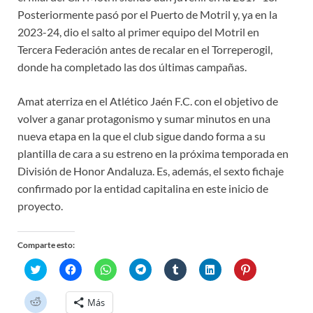
Posteriormente pasó por el Puerto de Motril y, ya en la
2023-24, dio el salto al primer equipo del Motril en
Tercera Federación antes de recalar en el Torreperogil,
donde ha completado las dos últimas campañas.
Amat aterriza en el Atlético Jaén F.C. con el objetivo de
volver a ganar protagonismo y sumar minutos en una
nueva etapa en la que el club sigue dando forma a su
plantilla de cara a su estreno en la próxima temporada en
División de Honor Andaluza. Es, además, el sexto fichaje
confirmado por la entidad capitalina en este inicio de
proyecto.
Comparte esto:
H
H
H
H
H
H
H
a
a
a
a
a
a
a
z
z
z
z
z
z
z
c
c
c
c
c
c
c
H
Más
l
l
l
l
l
l
l
a