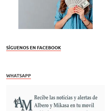
n
v
u
a
e
)
v
a
)
SÍGUENOS EN FACEBOOK
WHATSAPP