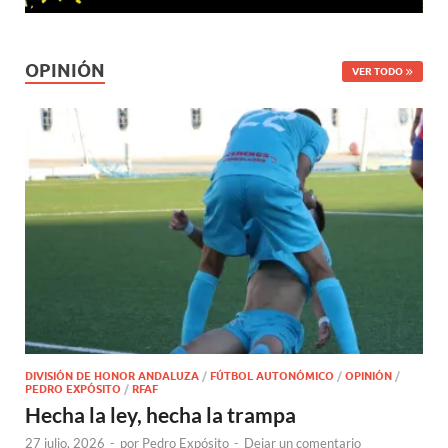
OPINIÓN
VER TODO
DIVISIÓN DE HONOR ANDALUZA
/
FÚTBOL AUTONÓMICO
/
OPINIÓN
/
PEDRO EXPÓSITO
/
RFAF
Hecha la ley, hecha la trampa
27 julio, 2026
-
por
Pedro Expósito
-
Dejar un comentario