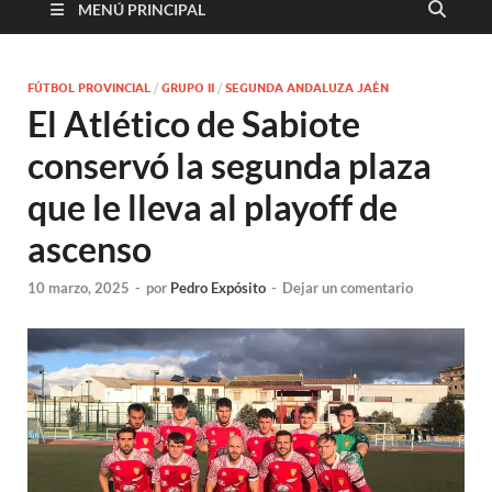
MENÚ PRINCIPAL
FÚTBOL PROVINCIAL
/
GRUPO II
/
SEGUNDA ANDALUZA JAÉN
El Atlético de Sabiote
conservó la segunda plaza
que le lleva al playoff de
ascenso
10 marzo, 2025
-
por
Pedro Expósito
-
Dejar un comentario