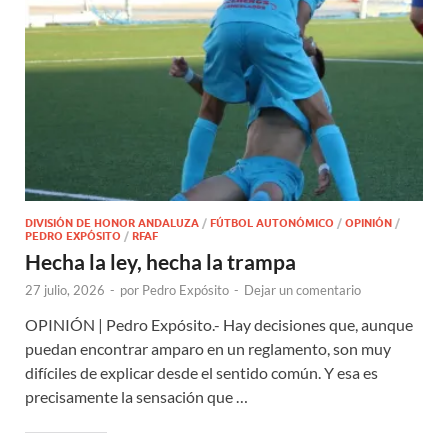
DIVISIÓN DE HONOR ANDALUZA
/
FÚTBOL AUTONÓMICO
/
OPINIÓN
/
PEDRO EXPÓSITO
/
RFAF
Hecha la ley, hecha la trampa
27 julio, 2026
-
por
Pedro Expósito
-
Dejar un comentario
OPINIÓN | Pedro Expósito.- Hay decisiones que, aunque
puedan encontrar amparo en un reglamento, son muy
difíciles de explicar desde el sentido común. Y esa es
precisamente la sensación que …