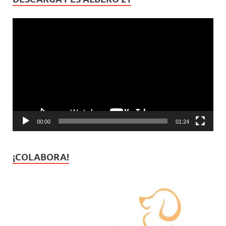
Reproductor
de
vídeo
00:00
01:24
¡COLABORA!