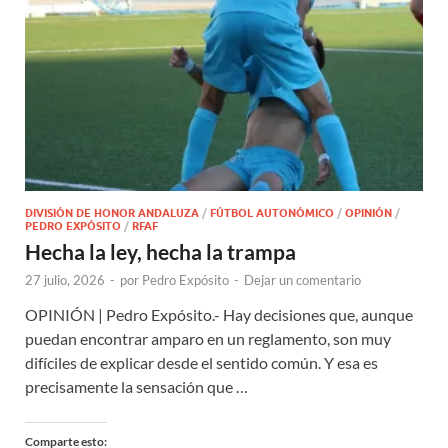
DIVISIÓN DE HONOR ANDALUZA
/
FÚTBOL AUTONÓMICO
/
OPINIÓN
/
PEDRO EXPÓSITO
/
RFAF
Hecha la ley, hecha la trampa
27 julio, 2026
-
por
Pedro Expósito
-
Dejar un comentario
OPINIÓN | Pedro Expósito.- Hay decisiones que, aunque
puedan encontrar amparo en un reglamento, son muy
difíciles de explicar desde el sentido común. Y esa es
precisamente la sensación que …
Comparte esto: