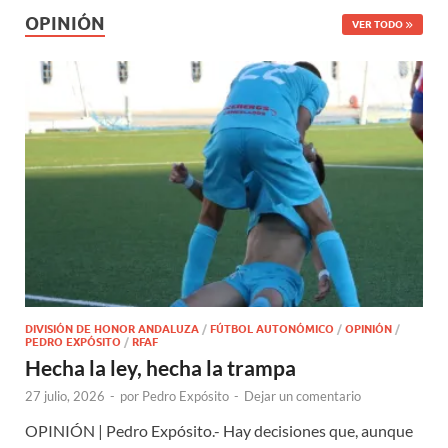
OPINIÓN
VER TODO
DIVISIÓN DE HONOR ANDALUZA
/
FÚTBOL AUTONÓMICO
/
OPINIÓN
/
PEDRO EXPÓSITO
/
RFAF
Hecha la ley, hecha la trampa
27 julio, 2026
-
por
Pedro Expósito
-
Dejar un comentario
OPINIÓN | Pedro Expósito.- Hay decisiones que, aunque