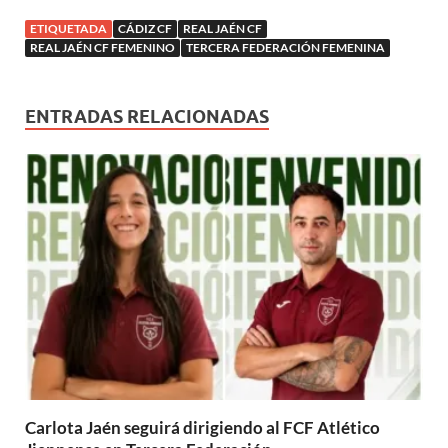
n
v
e
e
e
a
e
u
u
a
v
v
v
)
v
e
e
ETIQUETADA
CÁDIZ CF
REAL JAÉN CF
)
a
a
a
a
v
v
)
)
)
)
a
REAL JAÉN CF FEMENINO
TERCERA FEDERACIÓN FEMENINA
a
)
)
ENTRADAS RELACIONADAS
Carlota Jaén seguirá dirigiendo al FCF Atlético