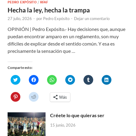
PEDRO EXPÓSITO
/
RFAF
Hecha la ley, hecha la trampa
27 julio, 2026
-
por
Pedro Expósito
-
Dejar un comentario
OPINIÓN | Pedro Expósito.- Hay decisiones que, aunque
puedan encontrar amparo en un reglamento, son muy
difíciles de explicar desde el sentido común. Y esa es
precisamente la sensación que …
Comparte esto:
H
H
H
H
H
H
a
a
a
a
a
a
z
z
z
z
z
z
c
c
c
c
c
c
l
l
l
l
l
l
H
H
Más
i
i
i
i
i
i
a
a
c
c
c
c
c
c
z
z
p
p
p
p
p
p
c
c
a
a
a
a
a
a
l
l
r
r
r
r
r
r
Créete lo que quieras ser
i
i
a
a
a
a
a
a
c
c
c
c
c
c
c
c
p
p
15 junio, 2026
o
o
o
o
o
o
a
a
m
m
m
m
m
m
r
r
p
p
p
p
p
p
a
a