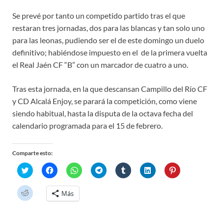
Se prevé por tanto un competido partido tras el que
restaran tres jornadas, dos para las blancas y tan solo uno
para las leonas, pudiendo ser el de este domingo un duelo
definitivo; habiéndose impuesto en el de la primera vuelta
el Real Jaén CF “B” con un marcador de cuatro a uno.
Tras esta jornada, en la que descansan Campillo del Río CF
y CD Alcalá Enjoy, se parará la competición, como viene
siendo habitual, hasta la disputa de la octava fecha del
calendario programada para el 15 de febrero.
Comparte esto:
H
H
H
H
H
H
H
a
a
a
a
a
a
a
z
z
z
z
z
z
z
c
c
c
c
c
c
c
H
Más
l
l
l
l
l
l
l
a
i
i
i
i
i
i
i
z
c
c
c
c
c
c
c
c
p
p
p
p
p
p
p
l
a
a
a
a
a
a
a