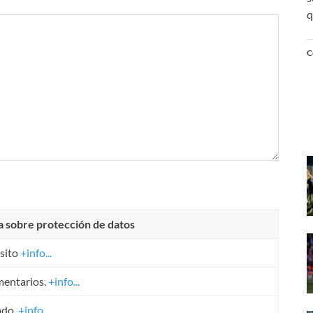
q
C
a sobre protección de datos
sito
+info...
mentarios.
+info...
ado.
+info...