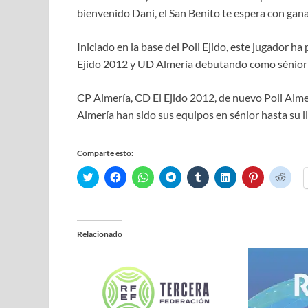
bienvenido Dani, el San Benito te espera con gana
Iniciado en la base del Poli Ejido, este jugador h
Ejido 2012 y UD Almería debutando como sénior e
CP Almería, CD El Ejido 2012, de nuevo Poli Alm
Almería han sido sus equipos en sénior hasta su l
Comparte esto:
H
H
H
H
H
H
H
H
a
a
a
a
a
a
a
a
z
z
z
z
z
z
z
z
c
c
c
c
c
c
c
c
l
l
l
l
l
l
l
l
i
i
i
i
i
i
i
i
c
c
c
c
c
c
c
c
Relacionado
p
p
p
p
p
p
p
p
a
a
a
a
a
a
a
a
r
r
r
r
r
r
r
r
a
a
a
a
a
a
a
a
c
c
c
c
c
c
c
c
o
o
o
o
o
o
o
o
m
m
m
m
m
m
m
m
p
p
p
p
p
p
p
p