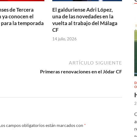
nses de Tercera
El galduriense Adri López,
 ya conocen el
una de las novedades en la
 para la temporada
vuelta al trabajo del Málaga
CF
14 julio, 2026
ARTÍCULO SIGUIENTE
Primeras renovaciones en el Jódar CF
D
O
2
O
a
Los campos obligatorios están marcados con
*
r
s