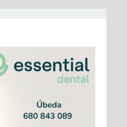
mera Andaluza Jaén y categorías provinciales.