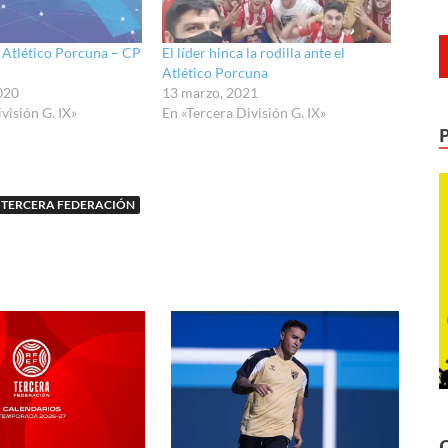
 Atlético Porcuna – CP
El líder hinca la rodilla ante el
Atlético Porcuna
020
13 marzo, 2021
visión G. IX»
En «Tercera División G. IX»
TERCERA FEDERACIÓN