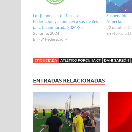
a
a
a
a
a
a
a
a
r
r
r
r
r
r
r
r
t
t
t
t
t
t
t
t
i
i
i
i
i
i
i
i
Los jiennenses de Tercera
Suspendido el
r
r
r
r
r
r
r
r
e
e
e
e
e
e
e
e
Federación ya conocen a sus rivales
Almería
n
n
n
n
n
n
n
n
para la temporada 2024-25
22 octubre, 2
T
F
W
T
T
L
P
R
w
a
h
e
u
i
i
e
25 junio, 2024
En «Tercera Di
i
c
a
l
m
n
n
d
t
e
t
e
b
k
t
d
En «3ª Federación»
t
b
s
g
l
e
e
i
e
o
A
r
r
d
r
t
r
o
p
a
(
I
e
(
(
k
p
m
S
n
s
S
S
(
(
(
e
(
t
e
ETIQUETADA
ATLÉTICO PORCUNA CF
DANI GARZÓN
e
S
S
S
a
S
(
a
a
e
e
e
b
e
S
b
b
a
a
a
r
a
e
r
r
b
b
b
e
b
a
e
e
r
r
r
e
r
b
e
ENTRADAS RELACIONADAS
e
e
e
e
n
e
r
n
n
e
e
e
u
e
e
u
u
n
n
n
n
n
e
n
n
u
u
u
a
u
n
a
a
n
n
n
v
n
u
v
v
a
a
a
e
a
n
e
e
v
v
v
n
v
a
n
n
e
e
e
t
e
v
t
t
n
n
n
a
n
e
a
a
t
t
t
n
t
n
n
n
a
a
a
a
a
t
a
a
n
n
n
n
n
a
n
n
a
a
a
u
a
n
u
u
n
n
n
e
n
a
e