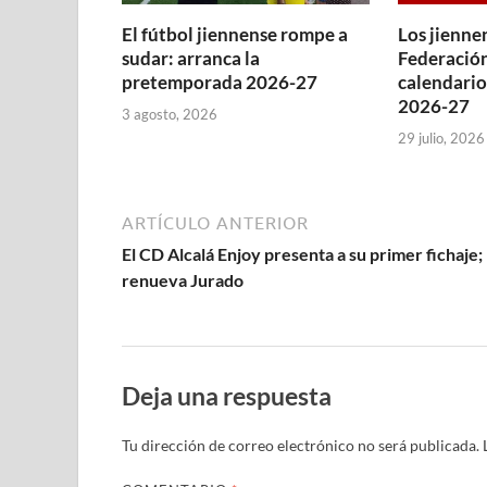
e
u
u
u
v
u
n
v
v
e
e
e
a
e
u
a
El fútbol jiennense rompe a
Los jienne
a
v
v
v
)
v
e
)
)
a
a
a
a
v
sudar: arranca la
Federación
)
)
)
)
a
pretemporada 2026-27
calendario
)
2026-27
3 agosto, 2026
29 julio, 2026
ARTÍCULO ANTERIOR
El CD Alcalá Enjoy presenta a su primer fichaje;
renueva Jurado
Deja una respuesta
Tu dirección de correo electrónico no será publicada.