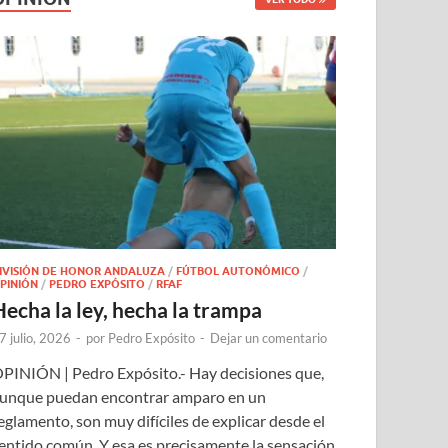
IVISIÓN DE HONOR ANDALUZA
/
FÚTBOL AUTONÓMICO
/
PINIÓN
/
PEDRO EXPÓSITO
/
RFAF
Hecha la ley, hecha la trampa
7 julio, 2026
-
por
Pedro Expósito
-
Dejar un comentario
PINIÓN | Pedro Expósito.- Hay decisiones que,
unque puedan encontrar amparo en un
eglamento, son muy difíciles de explicar desde el
entido común. Y esa es precisamente la sensación