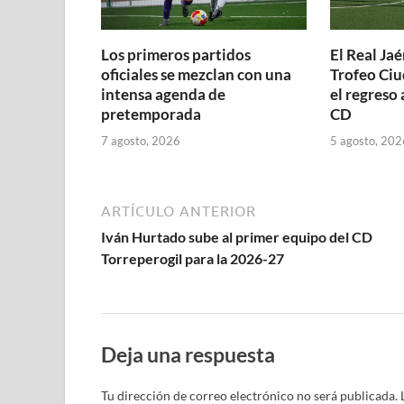
n
a
a
a
u
a
n
u
u
n
n
n
e
n
a
e
e
u
u
u
v
u
n
v
v
e
e
e
a
e
u
a
Los primeros partidos
El Real Jaé
a
v
v
v
)
v
e
)
)
a
a
a
a
v
oficiales se mezclan con una
Trofeo Ciu
)
)
)
)
a
intensa agenda de
el regreso 
)
pretemporada
CD
7 agosto, 2026
5 agosto, 202
ARTÍCULO ANTERIOR
Iván Hurtado sube al primer equipo del CD
Torreperogil para la 2026-27
Deja una respuesta
Tu dirección de correo electrónico no será publicada.