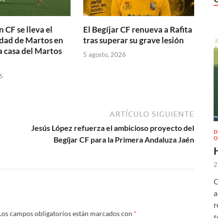
n CF se lleva el
El Begíjar CF renueva a Rafita
dad de Martos en
tras superar su grave lesión
a casa del Martos
5 agosto, 2026
6
ARTÍCULO SIGUIENTE
Jesús López refuerza el ambicioso proyecto del
D
O
Begíjar CF para la Primera Andaluza Jaén
2
O
a
r
Los campos obligatorios están marcados con
*
s