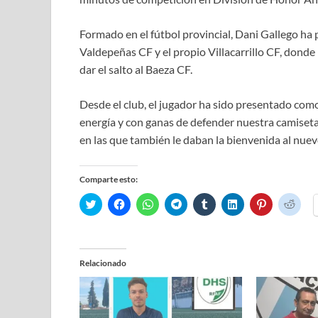
Formado en el fútbol provincial, Dani Gallego h
Valdepeñas CF y el propio Villacarrillo CF, donde
dar el salto al Baeza CF.
Desde el club, el jugador ha sido presentado como 
energía y con ganas de defender nuestra camiseta”,
en las que también le daban la bienvenida al nue
Comparte esto:
H
H
H
H
H
H
H
H
a
a
a
a
a
a
a
a
z
z
z
z
z
z
z
z
c
c
c
c
c
c
c
c
l
l
l
l
l
l
l
l
i
i
i
i
i
i
i
i
c
c
c
c
c
c
c
c
Relacionado
p
p
p
p
p
p
p
p
a
a
a
a
a
a
a
a
r
r
r
r
r
r
r
r
a
a
a
a
a
a
a
a
c
c
c
c
c
c
c
c
o
o
o
o
o
o
o
o