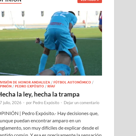
IVISIÓN DE HONOR ANDALUZA
/
FÚTBOL AUTONÓMICO
/
PINIÓN
/
PEDRO EXPÓSITO
/
RFAF
Hecha la ley, hecha la trampa
7 julio, 2026
-
por
Pedro Expósito
-
Dejar un comentario
PINIÓN | Pedro Expósito.- Hay decisiones que,
unque puedan encontrar amparo en un
eglamento, son muy difíciles de explicar desde el
entido común. Y esa es precisamente la sensación