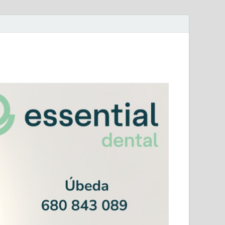
mera Andaluza Jaén y categorías provinciales.