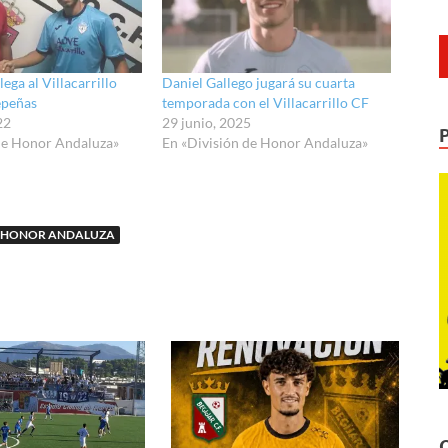
lega al Villacarrillo
Daniel Gallego jugará su cuarta
epeñas
temporada con el Villacarrillo CF
22
29 junio, 2025
de Honor Andaluza»
En «División de Honor Andaluza»
E HONOR ANDALUZA