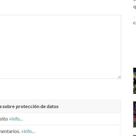
q
C
a sobre protección de datos
sito
+info...
mentarios.
+info...