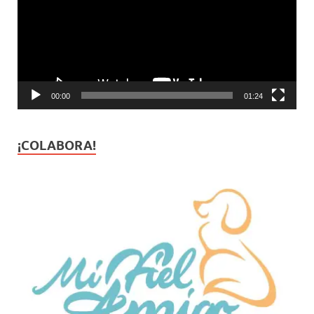
00:00
01:24
¡COLABORA!