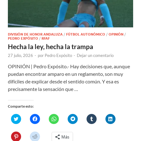
DIVISIÓN DE HONOR ANDALUZA
/
FÚTBOL AUTONÓMICO
/
OPINIÓN
/
PEDRO EXPÓSITO
/
RFAF
Hecha la ley, hecha la trampa
27 julio, 2026
-
por
Pedro Expósito
-
Dejar un comentario
OPINIÓN | Pedro Expósito.- Hay decisiones que, aunque
puedan encontrar amparo en un reglamento, son muy
difíciles de explicar desde el sentido común. Y esa es
precisamente la sensación que …
Comparte esto:
H
H
H
H
H
H
a
a
a
a
a
a
z
z
z
z
z
z
c
c
c
c
c
c
l
l
l
l
l
l
H
H
Más
i
i
i
i
i
i
a
a