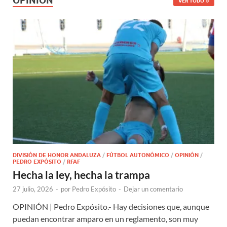
OPINIÓN
VER TODO
DIVISIÓN DE HONOR ANDALUZA
/
FÚTBOL AUTONÓMICO
/
OPINIÓN
/
PEDRO EXPÓSITO
/
RFAF
Hecha la ley, hecha la trampa
27 julio, 2026
-
por
Pedro Expósito
-
Dejar un comentario
OPINIÓN | Pedro Expósito.- Hay decisiones que, aunque
puedan encontrar amparo en un reglamento, son muy