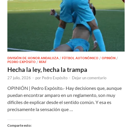
DIVISIÓN DE HONOR ANDALUZA
/
FÚTBOL AUTONÓMICO
/
OPINIÓN
/
PEDRO EXPÓSITO
/
RFAF
Hecha la ley, hecha la trampa
27 julio, 2026
-
por
Pedro Expósito
-
Dejar un comentario
OPINIÓN | Pedro Expósito.- Hay decisiones que, aunque
puedan encontrar amparo en un reglamento, son muy
difíciles de explicar desde el sentido común. Y esa es
precisamente la sensación que …
Comparte esto: