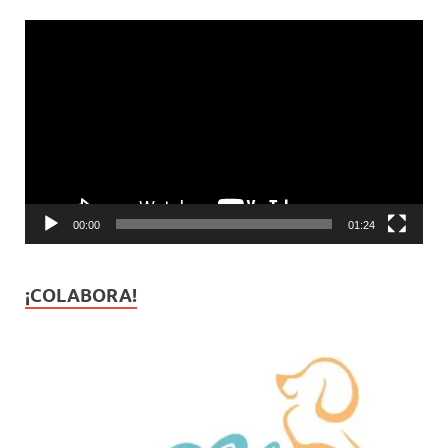
Reproductor
de
vídeo
00:00
01:24
¡COLABORA!