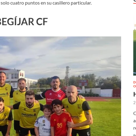
solo cuatro puntos en su casillero particular.
BEGÍJAR CF
D
O
2
O
a
r
s