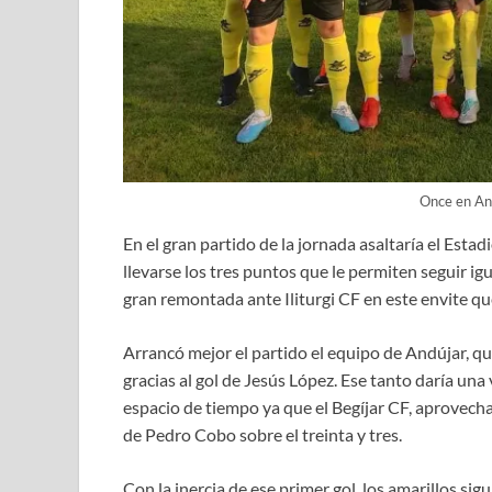
Once en And
En el gran partido de la jornada asaltaría el Esta
llevarse los tres puntos que le permiten seguir igu
gran remontada ante Iliturgi CF en este envite q
Arrancó mejor el partido el equipo de Andújar, q
gracias al gol de Jesús López. Ese tanto daría una
espacio de tiempo ya que el Begíjar CF, aprovecha
de Pedro Cobo sobre el treinta y tres.
Con la inercia de ese primer gol, los amarillos si