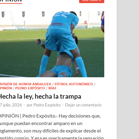
IVISIÓN DE HONOR ANDALUZA
/
FÚTBOL AUTONÓMICO
/
PINIÓN
/
PEDRO EXPÓSITO
/
RFAF
Hecha la ley, hecha la trampa
7 julio, 2026
-
por
Pedro Expósito
-
Dejar un comentario
PINIÓN | Pedro Expósito.- Hay decisiones que,
unque puedan encontrar amparo en un
eglamento, son muy difíciles de explicar desde el
entido común. Y esa es precisamente la sensación