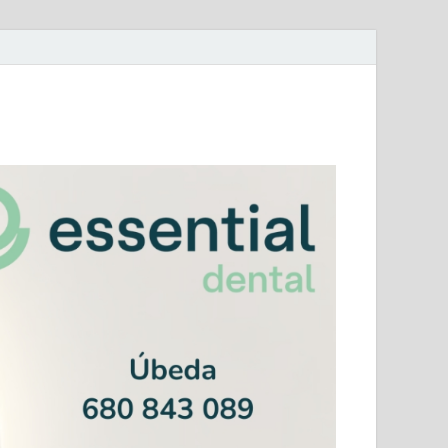
mera Andaluza Jaén y categorías provinciales.