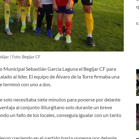
q
C
újar | Foto: Begíjar CF
dio Municipal Sebastián García Laguna el Begíjar CF para
alado al líder. El equipo de Álvaro de la Torre firmaba una
ue terminó con uno a dos.
ue solo necesitaba siete minutos para ponerse por delante
 ventaja al conjunto iliturgitano solo durante un breve
ndo un fallo de los locales, conseguía igualar con un tanto
guieron creciendo en el partido hasta ponerse por delante